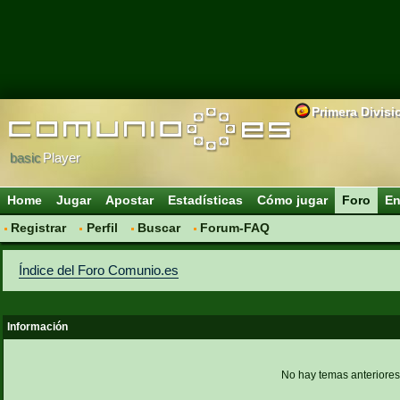
Primera Divisi
basic
Player
Home
Jugar
Apostar
Estadísticas
Cómo jugar
Foro
En
Registrar
Perfil
Buscar
Forum-FAQ
Índice del Foro Comunio.es
Información
No hay temas anteriores