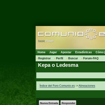
basic
Player
Home
Jugar
Apostar
Estadísticas
Cómo j
Registrar
Perfil
Buscar
Forum-FAQ
Kepa o Ledesma
Índice del Foro Comunio.es
->
Alineaciones
Nueva Entrada
Responder