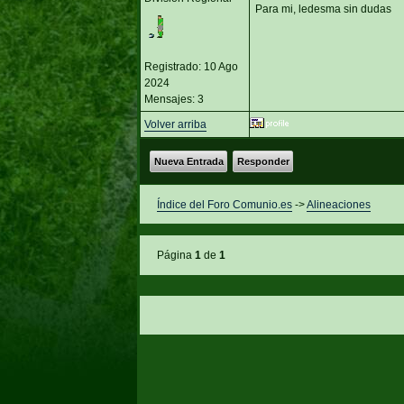
Para mi, ledesma sin dudas
Registrado: 10 Ago
2024
Mensajes: 3
Volver arriba
Nueva Entrada
Responder
Índice del Foro Comunio.es
->
Alineaciones
Página
1
de
1