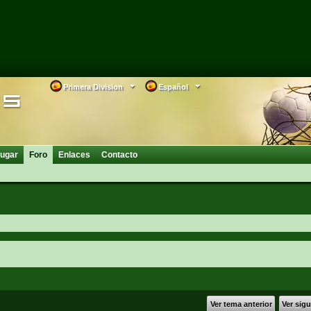
Primera Division
Español
ugar
Foro
Enlaces
Contacto
Ver tema anterior
Ver sig