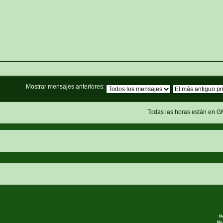
Mostrar mensajes anteriores:
Todas las horas están en G
N
No