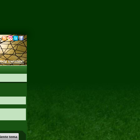
Help translate!
uiente tema