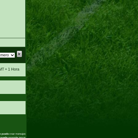
MT + 1 Hora
o puede
crear mensajes
 puede
responder temas