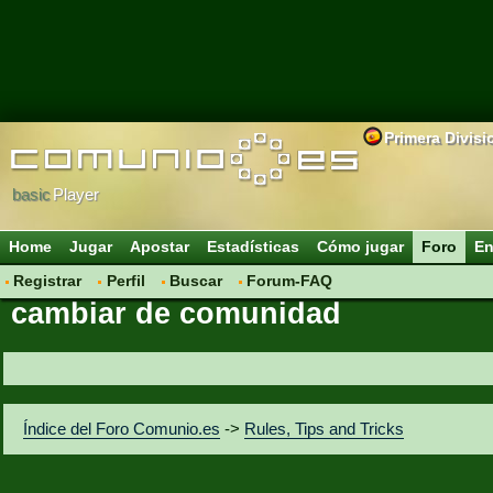
Primera Divisi
basic
Player
Home
Jugar
Apostar
Estadísticas
Cómo jugar
Foro
En
Registrar
Perfil
Buscar
Forum-FAQ
cambiar de comunidad
Índice del Foro Comunio.es
->
Rules, Tips and Tricks