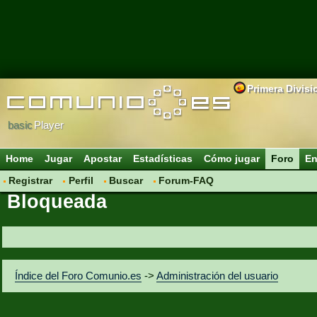
Primera Divisi
basic
Player
Home
Jugar
Apostar
Estadísticas
Cómo jugar
Foro
En
Registrar
Perfil
Buscar
Forum-FAQ
Bloqueada
Índice del Foro Comunio.es
->
Administración del usuario