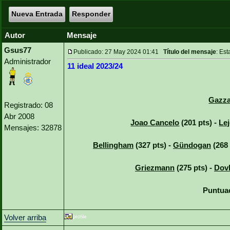
Nueva Entrada
Responder
Autor
Mensaje
Gsus77
Publicado: 27 May 2024 01:41
Título del mensaje
: Est
Administrador
11 ideal 2023/24
Gazza
Registrado: 08
Abr 2008
Joao Cancelo
(201 pts) -
Le
Mensajes: 32878
Bellingham
(327 pts) -
Gündogan
(268 
Griezmann
(275 pts) -
Dov
Puntuac
Volver arriba