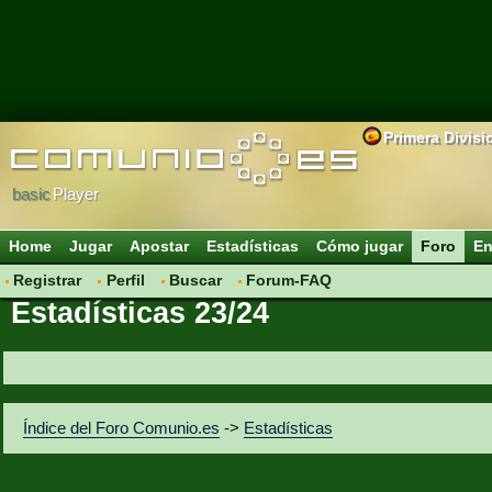
Primera Divisi
basic
Player
Home
Jugar
Apostar
Estadísticas
Cómo jugar
Foro
En
Registrar
Perfil
Buscar
Forum-FAQ
Estadísticas 23/24
Índice del Foro Comunio.es
->
Estadísticas