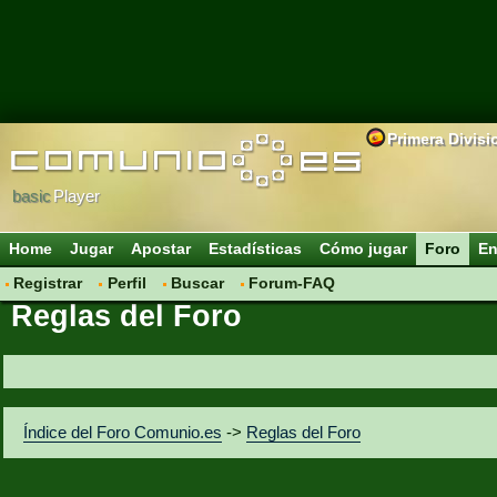
Primera Divisi
basic
Player
Home
Jugar
Apostar
Estadísticas
Cómo jugar
Foro
En
Registrar
Perfil
Buscar
Forum-FAQ
Reglas del Foro
Índice del Foro Comunio.es
->
Reglas del Foro