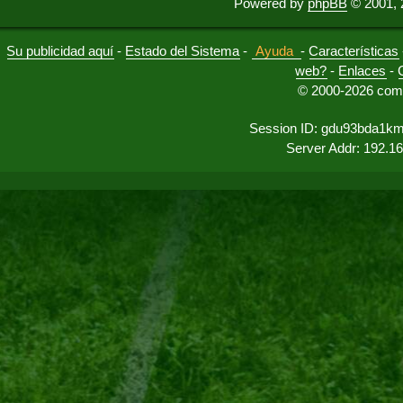
Powered by
phpBB
© 2001, 
Su publicidad aquí
-
Estado del Sistema
-
Ayuda
-
Características
web?
-
Enlaces
-
© 2000-2026 comu
Session ID: gdu93bda1km
Server Addr: 192.1