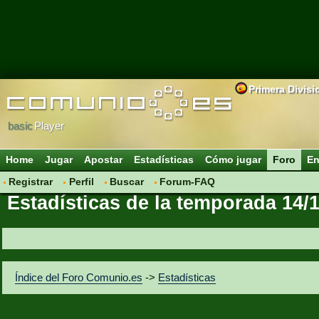
Primera Divisi
basic
Player
Home
Jugar
Apostar
Estadísticas
Cómo jugar
Foro
En
Registrar
Perfil
Buscar
Forum-FAQ
Estadísticas de la temporada 14/
Índice del Foro Comunio.es
->
Estadísticas