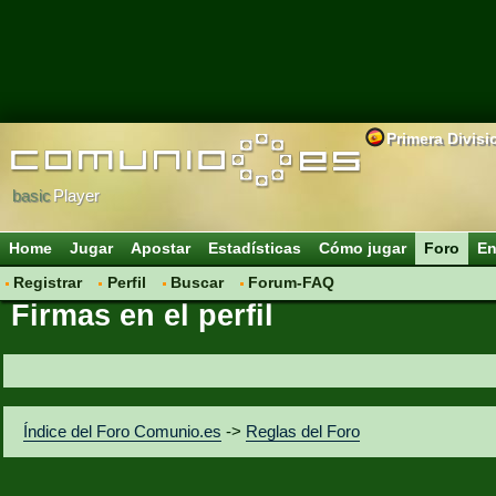
Primera Divisi
basic
Player
Home
Jugar
Apostar
Estadísticas
Cómo jugar
Foro
En
Registrar
Perfil
Buscar
Forum-FAQ
Firmas en el perfil
Índice del Foro Comunio.es
->
Reglas del Foro