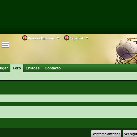
Primera Division
Español
ugar
Foro
Enlaces
Contacto
Ver tema anterior
Ver sig