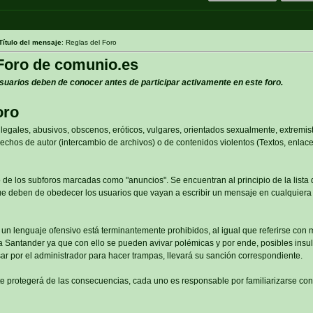
Título del mensaje
: Reglas del Foro
Foro de comunio.es
suarios deben de conocer antes de participar activamente en este foro.
oro
legales, abusivos, obscenos, eróticos, vulgares, orientados sexualmente, extremis
echos de autor (intercambio de archivos) o de contenidos violentos (Textos, enlaces
 de los subforos marcadas como "anuncios". Se encuentran al principio de la lista
que deben de obedecer los usuarios que vayan a escribir un mensaje en cualquiera
y un lenguaje ofensivo está terminantemente prohibidos, al igual que referirse con
a Santander ya que con ello se pueden avivar polémicas y por ende, posibles insult
ar por el administrador para hacer trampas, llevará su sanción correspondiente.
te protegerá de las consecuencias, cada uno es responsable por familiarizarse con 