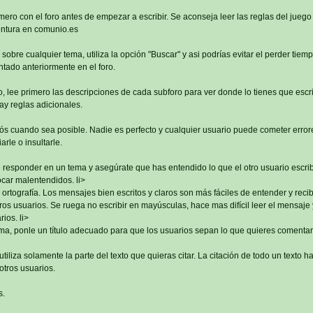
imero con el foro antes de empezar a escribir. Se aconseja leer las reglas del juego
ntura en comunio.es
sobre cualquier tema, utiliza la opción "Buscar" y asi podrías evitar el perder tiem
tado anteriormente en el foro.
, lee primero las descripciones de cada subforo para ver donde lo tienes que escri
ay reglas adicionales.
s cuando sea posible. Nadie es perfecto y cualquier usuario puede cometer errore
rle o insultarle.
 responder en un tema y asegúrate que has entendido lo que el otro usuario escri
car malentendidos. li>
 ortografía. Los mensajes bien escritos y claros son más fáciles de entender y reci
os usuarios. Se ruega no escribir en mayúsculas, hace mas difícil leer el mensaje 
ios. li>
ma, ponle un título adecuado para que los usuarios sepan lo que quieres comentar
tiliza solamente la parte del texto que quieras citar. La citación de todo un texto h
otros usuarios.
s.