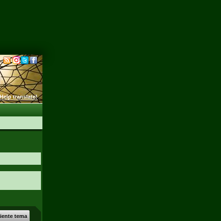
Help translate!
uiente tema