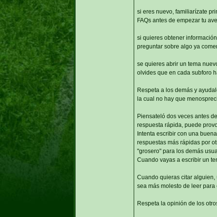
si eres nuevo, familiarízate pr
FAQs antes de empezar tu ave
si quieres obtener información 
preguntar sobre algo ya comen
se quieres abrir un tema nuevo
olvides que en cada subforo h
Respeta a los demás y ayudaló
la cual no hay que menosprecia
Piensateló dos veces antes de
respuesta rápida, puede provo
Intenta escribir con una buena
respuestas más rápidas por otr
"grosero" para los demás usuar
Cuando vayas a escribir un te
Cuando quieras citar alguien, u
sea más molesto de leer para 
Respeta la opinión de los otro