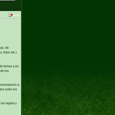
tas, de
, fotos etc.)
 de temas y en
 de los
 menosprecio a
os entre los
las reglas y