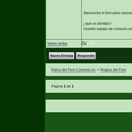
Aprovecha el foro para conoce
¡ que os divirtáis !
Vuestro equipo de comunio.e
Volver arriba
Nueva Entrada
Responder
Índice del Foro Comunio.es
->
Reglas del Foro
Página
1
de
1