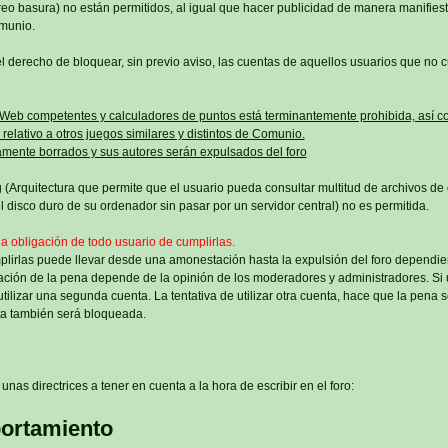
o basura) no están permitidos, al igual que hacer publicidad de manera manifiest
omunio.
l derecho de bloquear, sin previo aviso, las cuentas de aquellos usuarios que no 
 Web competentes y calculadores de puntos está terminantemente prohibida, así c
relativo a otros juegos similares y distintos de Comunio.
mente borrados y sus autores serán expulsados del foro
 (Arquitectura que permite que el usuario pueda consultar multitud de archivos de o
 disco duro de su ordenador sin pasar por un servidor central) no es permitida.
la obligación de todo usuario de cumplirlas.
plirlas puede llevar desde una amonestación hasta la expulsión del foro dependie
ación de la pena depende de la opinión de los moderadores y administradores. Si
tilizar una segunda cuenta. La tentativa de utilizar otra cuenta, hace que la pena
a también será bloqueada.
unas directrices a tener en cuenta a la hora de escribir en el foro:
ortamiento