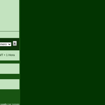
MT + 1 Hora
o puede
crear mensajes