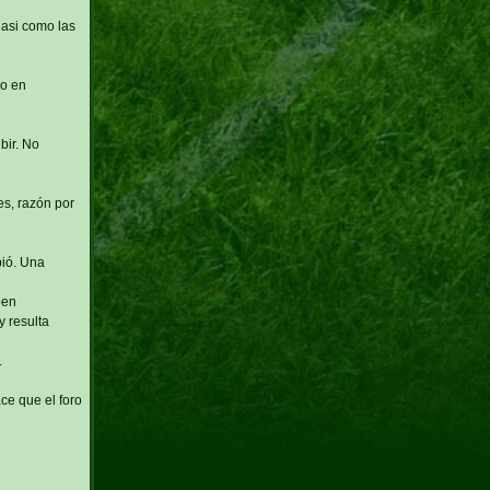
 asi como las
po en
bir. No
s, razón por
bió. Una
ben
y resulta
.
ace que el foro