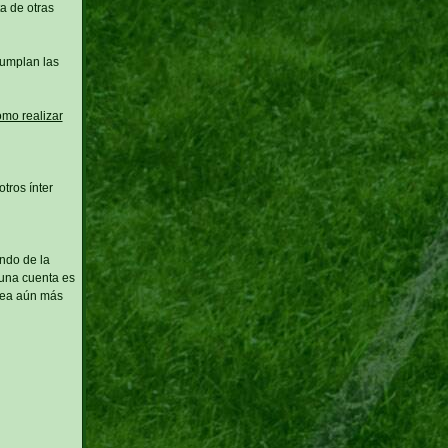
a de otras
cumplan las
omo realizar
tros ínter
ndo de la
 una cuenta es
 sea aún más