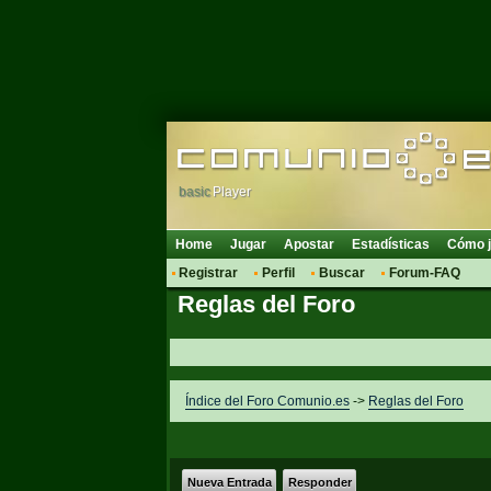
basic
Player
Home
Jugar
Apostar
Estadísticas
Cómo j
Registrar
Perfil
Buscar
Forum-FAQ
Reglas del Foro
Índice del Foro Comunio.es
->
Reglas del Foro
Nueva Entrada
Responder