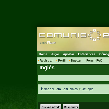
basic
Player
Home
Jugar
Apostar
Estadísticas
Cómo j
Registrar
Perfil
Buscar
Forum-FAQ
Inglés
Índice del Foro Comunio.es
->
Off Topic
Nueva Entrada
Responder