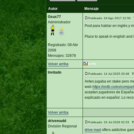
Autor
Mensaje
Gsus77
Publicado: 24 Ago 2017 22:50
Administrador
Post para hablar en inglés y m
Place to speak in english and 
Registrado: 08 Abr
2008
Mensajes: 32878
Volver arriba
Invitado
Publicado: 14 Jul 2025 20:48
T
Antes jugaba en stake pero me 
web
https://ordb.co/es/compari
aceptan jugadores de España, 
explicado en español. Lo reco
Volver arriba
drivemadd
Publicado: 24 Jul 2026 02:53
T
División Regional
drive mad
offers addictive gam