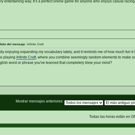
very entertaining way. It’s a perfect online game for anyone who enjoys casual racing
ítulo del mensaje
: Infinite Craft
lly enjoying expanding my vocabulary lately, and it reminds me of how much fun it i
ike playing
Infinite Craft
, where you combine seemingly random elements to make s
nglish word or phrase you've learned that completely blew your mind?
Mostrar mensajes anteriores:
Todas las horas están en G