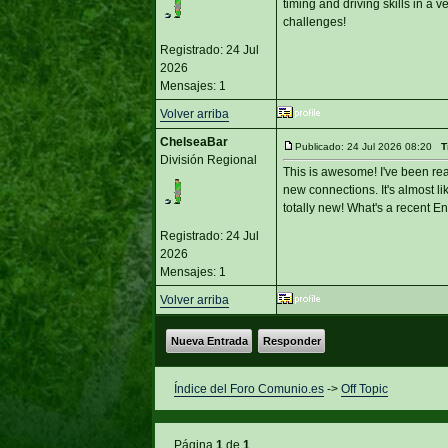
timing and driving skills in a 
challenges!
Registrado: 24 Jul
2026
Mensajes: 1
Volver arriba
ChelseaBar
Publicado: 24 Jul 2026 08:20
T
División Regional
This is awesome! I've been rea
new connections. It's almost l
totally new! What's a recent E
Registrado: 24 Jul
2026
Mensajes: 1
Volver arriba
Nueva Entrada
Responder
Índice del Foro Comunio.es
->
Off Topic
Página
1
de
1