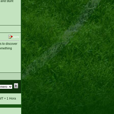
 and stunt
s to discover
omething
MT + 1 Hora