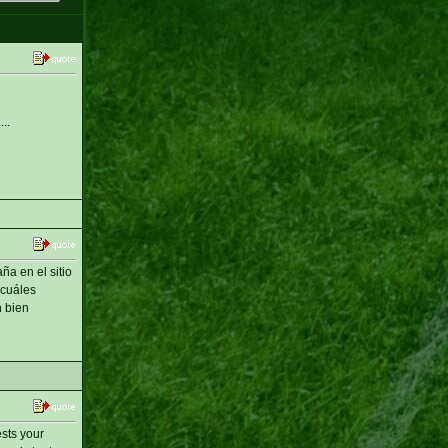
..
ña en el sitio
 cuáles
n bien
ests your