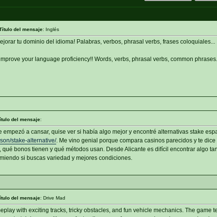
Título del mensaje
: Inglés
ejorar tu dominio del idioma! Palabras, verbos, phrasal verbs, frases coloquiales...
improve your language proficiency!! Words, verbs, phrasal verbs, common phrases..
ítulo del mensaje
:
empezó a cansar, quise ver si había algo mejor y encontré alternativas stake espa
son/stake-alternative/
. Me vino genial porque compara casinos parecidos y te dice
qué bonos tienen y qué métodos usan. Desde Alicante es difícil encontrar algo ta
miendo si buscas variedad y mejores condiciones.
ítulo del mensaje
: Drive Mad
eplay with exciting tracks, tricky obstacles, and fun vehicle mechanics. The game t