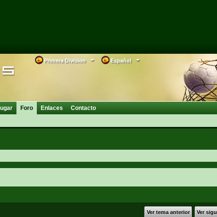
Primera Division
Español
ugar
Foro
Enlaces
Contacto
Ver tema anterior
Ver sig