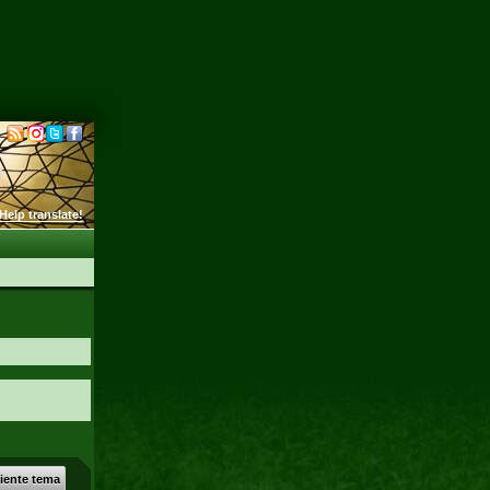
Help translate!
uiente tema