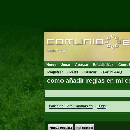
basic
Player
Home
Jugar
Apostar
Estadísticas
Cómo j
Registrar
Perfil
Buscar
Forum-FAQ
como añadir reglas en mi 
Índice del Foro Comunio.es
->
Bugs
Nueva Entrada
Responder