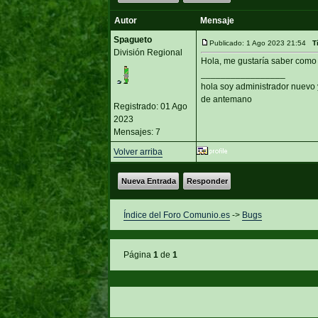
Autor
Mensaje
Spagueto
Publicado: 1 Ago 2023 21:54
T
División Regional
Hola, me gustaría saber como
_________________
hola soy administrador nuevo
de antemano
Registrado: 01 Ago
2023
Mensajes: 7
Volver arriba
Nueva Entrada
Responder
Índice del Foro Comunio.es
->
Bugs
Página
1
de
1