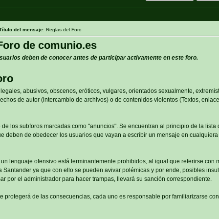
Título del mensaje
: Reglas del Foro
Foro de comunio.es
suarios deben de conocer antes de participar activamente en este foro.
oro
legales, abusivos, obscenos, eróticos, vulgares, orientados sexualmente, extremis
echos de autor (intercambio de archivos) o de contenidos violentos (Textos, enlaces
 de los subforos marcadas como "anuncios". Se encuentran al principio de la lista
que deben de obedecer los usuarios que vayan a escribir un mensaje en cualquiera
y un lenguaje ofensivo está terminantemente prohibidos, al igual que referirse con
a Santander ya que con ello se pueden avivar polémicas y por ende, posibles insult
ar por el administrador para hacer trampas, llevará su sanción correspondiente.
te protegerá de las consecuencias, cada uno es responsable por familiarizarse con 