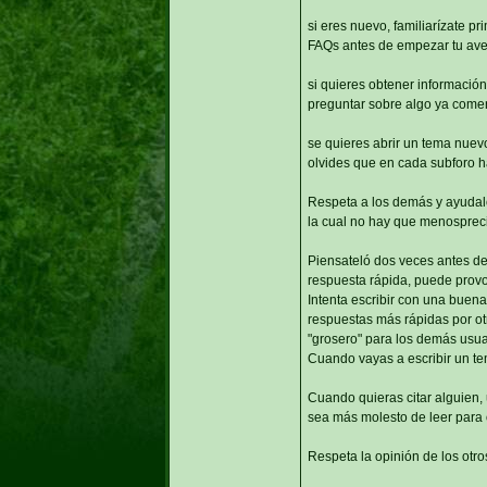
si eres nuevo, familiarízate pr
FAQs antes de empezar tu ave
si quieres obtener información 
preguntar sobre algo ya comen
se quieres abrir un tema nuevo
olvides que en cada subforo h
Respeta a los demás y ayudaló
la cual no hay que menosprecia
Piensateló dos veces antes de
respuesta rápida, puede provo
Intenta escribir con una buena
respuestas más rápidas por otr
"grosero" para los demás usuar
Cuando vayas a escribir un te
Cuando quieras citar alguien, u
sea más molesto de leer para 
Respeta la opinión de los otro