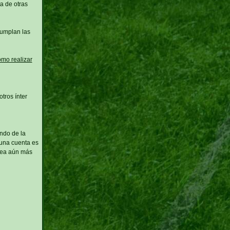
a de otras
cumplan las
omo realizar
tros ínter
ndo de la
 una cuenta es
 sea aún más