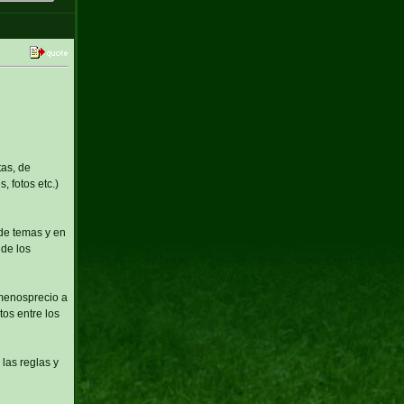
tas, de
, fotos etc.)
 de temas y en
 de los
 menosprecio a
os entre los
las reglas y