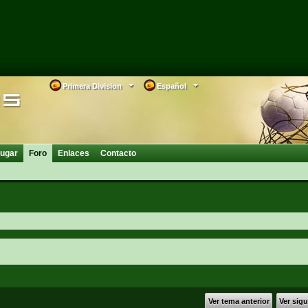
Primera Division
Español
ugar
Foro
Enlaces
Contacto
Ver tema anterior
Ver sig