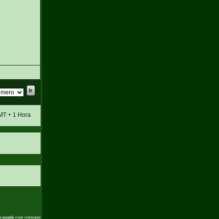
MT + 1 Hora
o puede
crear mensajes