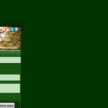
Help translate!
uiente tema