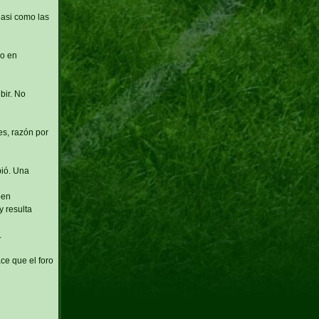
 asi como las
po en
bir. No
s, razón por
bió. Una
ben
y resulta
.
ace que el foro