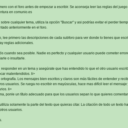
imero con el foro antes de empezar a escribir. Se aconseja leer las reglas del juego
ntura en comunio.es
sobre cualquier tema, utiliza la opción "Buscar" y asi podrías evitar el perder tiem
tado anteriormente en el foro.
, lee primero las descripciones de cada subforo para ver donde lo tienes que escri
ay reglas adicionales.
s cuando sea posible. Nadie es perfecto y cualquier usuario puede cometer errore
rle o insultarle.
 responder en un tema y asegúrate que has entendido lo que el otro usuario escri
car malentendidos. li>
 ortografía. Los mensajes bien escritos y claros son más fáciles de entender y reci
os usuarios. Se ruega no escribir en mayúsculas, hace mas difícil leer el mensaje 
ios. li>
ma, ponle un título adecuado para que los usuarios sepan lo que quieres comentar
tiliza solamente la parte del texto que quieras citar. La citación de todo un texto h
otros usuarios.
s.