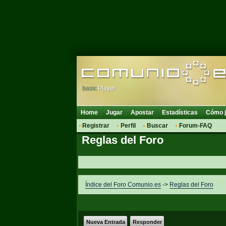
basic
Player
Home
Jugar
Apostar
Estadísticas
Cómo j
Registrar
Perfil
Buscar
Forum-FAQ
Reglas del Foro
Índice del Foro Comunio.es
->
Reglas del Foro
Nueva Entrada
Responder