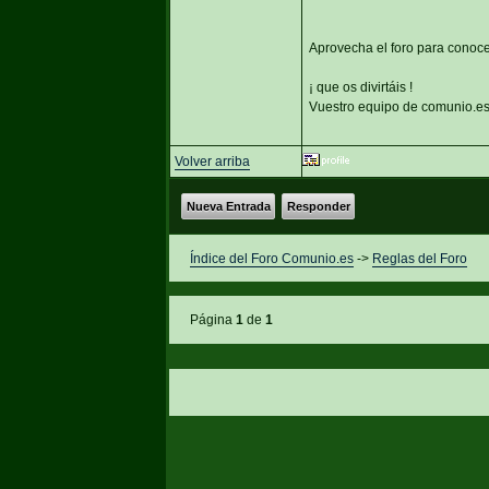
Aprovecha el foro para conoce
¡ que os divirtáis !
Vuestro equipo de comunio.e
Volver arriba
Nueva Entrada
Responder
Índice del Foro Comunio.es
->
Reglas del Foro
Página
1
de
1