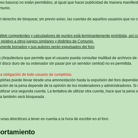
o basura) no están permitidos, al igual que hacer publicidad de manera manifiest
omunio.
l derecho de bloquear, sin previo aviso, las cuentas de aquellos usuarios que no 
 Web competentes y calculadores de puntos está terminantemente prohibida, así c
relativo a otros juegos similares y distintos de Comunio.
mente borrados y sus autores serán expulsados del foro
 (Arquitectura que permite que el usuario pueda consultar multitud de archivos de o
 disco duro de su ordenador sin pasar por un servidor central) no es permitida.
la obligación de todo usuario de cumplirlas.
plirlas puede llevar desde una amonestación hasta la expulsión del foro dependie
ación de la pena depende de la opinión de los moderadores y administradores. Si
tilizar una segunda cuenta. La tentativa de utilizar otra cuenta, hace que la pena
a también será bloqueada.
unas directrices a tener en cuenta a la hora de escribir en el foro:
ortamiento