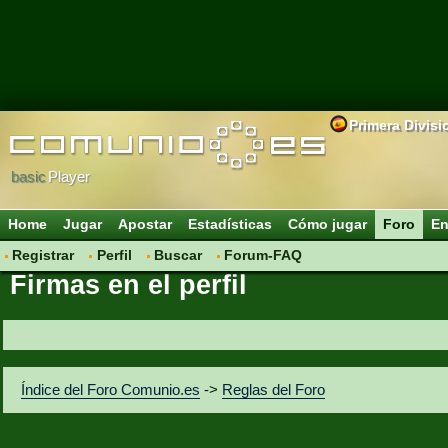
Primera Divisi
basic
Player
Home
Jugar
Apostar
Estadísticas
Cómo jugar
Foro
En
Registrar
Perfil
Buscar
Forum-FAQ
Firmas en el perfil
Índice del Foro Comunio.es
->
Reglas del Foro