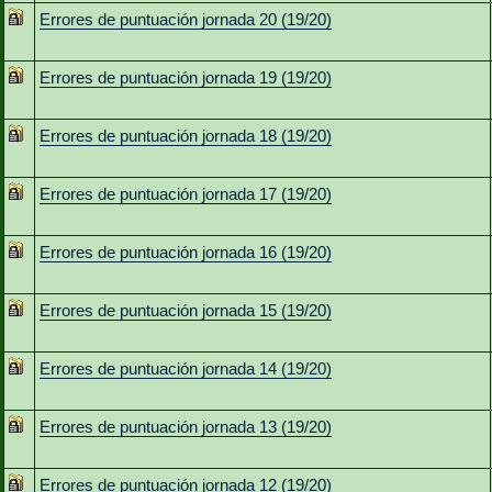
Errores de puntuación jornada 20 (19/20)
Errores de puntuación jornada 19 (19/20)
Errores de puntuación jornada 18 (19/20)
Errores de puntuación jornada 17 (19/20)
Errores de puntuación jornada 16 (19/20)
Errores de puntuación jornada 15 (19/20)
Errores de puntuación jornada 14 (19/20)
Errores de puntuación jornada 13 (19/20)
Errores de puntuación jornada 12 (19/20)