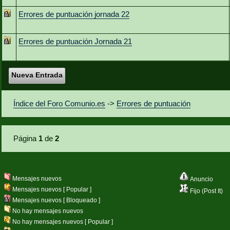
Errores de puntuación jornada 22
Errores de puntuación Jornada 21
Nueva Entrada
Índice del Foro Comunio.es
->
Errores de puntuación
Página
1
de
2
Mensajes nuevos
Anuncio
Mensajes nuevos [ Popular ]
Fijo (Post It)
Mensajes nuevos [ Bloqueado ]
No hay mensajes nuevos
No hay mensajes nuevos [ Popular ]