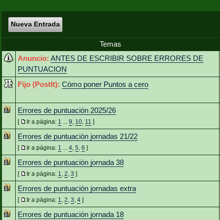
Nueva Entrada
Temas
Anuncio:
ANTES DE ESCRIBIR SOBRE ERRORES DE
PUNTUACION
Fijo (PostIt):
Cómo poner Puntos a cero
Errores de puntuación 2025/26
[
Ir a página:
1
...
9
,
10
,
11
]
Errores de puntuación jornadas 21/22
[
Ir a página:
1
...
4
,
5
,
6
]
Errores de puntuación jornada 38
[
Ir a página:
1
,
2
,
3
]
Errores de puntuación jornadas extra
[
Ir a página:
1
,
2
,
3
,
4
]
Errores de puntuación jornada 18