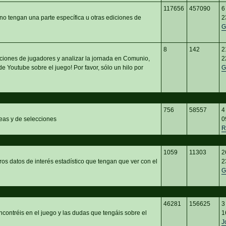
117656
457090
6
no tengan una parte específica u otras ediciones de
2
G
8
142
2
ciones de jugadores y analizar la jornada en Comunio,
2
e Youtube sobre el juego! Por favor, sólo un hilo por
G
756
58557
4
eas y de selecciones
0
R
1059
11303
2
ros datos de interés estadístico que tengan que ver con el
2
G
46281
156625
3
ncontréis en el juego y las dudas que tengáis sobre el
1
J