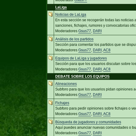
Moderador
Gsus77
LaLiga
Noticias de LaLiga
En esta sección se recogerán todas las noticias
sanciones, fichajes, rumores y convocatorias ofic
Moderadores
Gsus77
,
DARI
Análisis de los partidos
Sección para comentar los partidos que se dispu
Moderadores
Gsus77
,
DARI
,
AC8
Equipos de LaLiga y jugadores
Sección para que los usuarios discutan sobre lo
Moderadores
Gsus77
,
DARI
,
AC8
DEBATE SOBRE LOS EQUIPOS
Alineaciones
Subforo para que los usuarios pidan opiniones a
Moderadores
Gsus77
,
DARI
Fichajes
Subforo para pedir opiniones sobre fichajes o ve
Moderadores
Gsus77
,
DARI
,
AC8
Búsqueda de jugadores y comunidades
Aquí puedes anunciar nuevas comunidades o bus
Moderadores
Gsus77
,
DARI