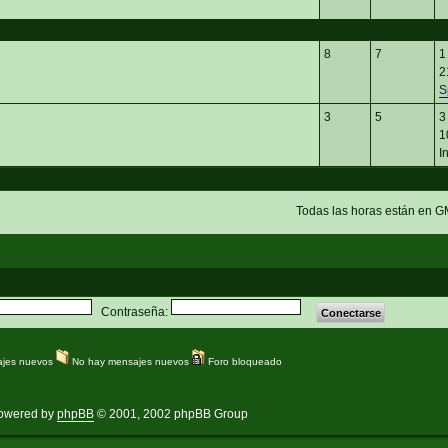
8
7
1
2
S
3
5
3
1
I
Todas las horas están en G
Contraseña:
jes nuevos
No hay mensajes nuevos
Foro bloqueado
owered by
phpBB
© 2001, 2002 phpBB Group