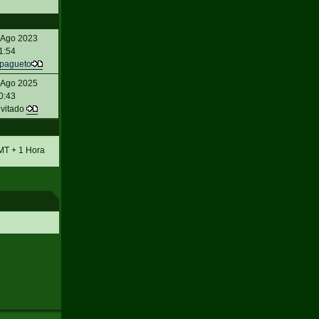
 Ago 2023
1:54
pagueto
 Ago 2025
0:43
nvitado
MT + 1 Hora