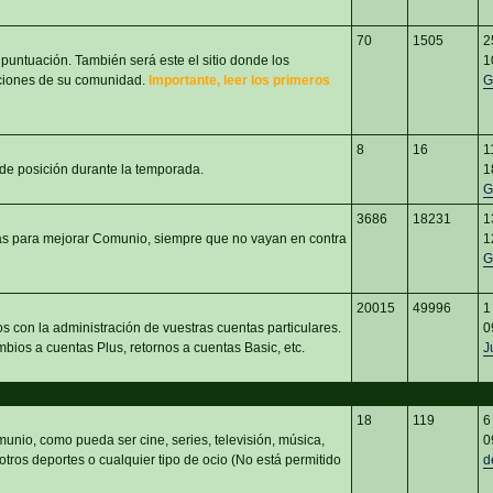
70
1505
2
 puntuación. También será este el sitio donde los
1
aciones de su comunidad.
Importante, leer los primeros
G
8
16
1
 de posición durante la temporada.
1
G
3686
18231
1
eas para mejorar Comunio, siempre que no vayan en contra
1
G
20015
49996
1
s con la administración de vuestras cuentas particulares.
0
bios a cuentas Plus, retornos a cuentas Basic, etc.
J
18
119
6
unio, como pueda ser cine, series, televisión, música,
0
 otros deportes o cualquier tipo de ocio (No está permitido
d