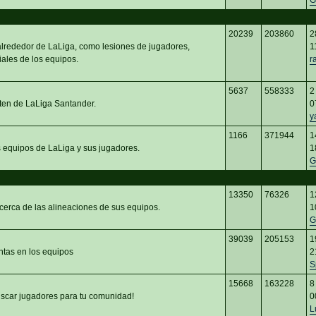
G
20239
203860
2
 alrededor de LaLiga, como lesiones de jugadores,
1
iales de los equipos.
r
5637
558333
2
ten de LaLiga Santander.
0
y
1166
371944
1
s equipos de LaLiga y sus jugadores.
1
G
13350
76326
1
cerca de las alineaciones de sus equipos.
1
G
39039
205153
1
ntas en los equipos
2
S
15668
163228
8
car jugadores para tu comunidad!
0
L