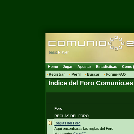
basic
Player
Home
Jugar
Apostar
Estadísticas
Cómo j
Registrar
Perfil
Buscar
Forum-FAQ
Índice del Foro Comunio.es
Foro
REGLAS DEL FORO
Reglas del Foro
Aquí encontrarás las reglas del Foro.