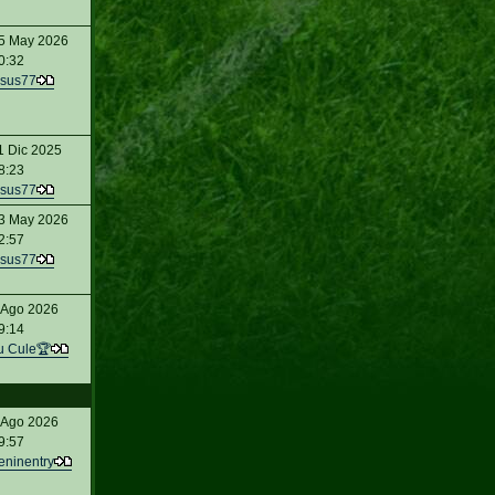
5 May 2026
0:32
sus77
1 Dic 2025
8:23
sus77
3 May 2026
2:57
sus77
 Ago 2026
9:14
u Cule🏆
 Ago 2026
9:57
eninentry