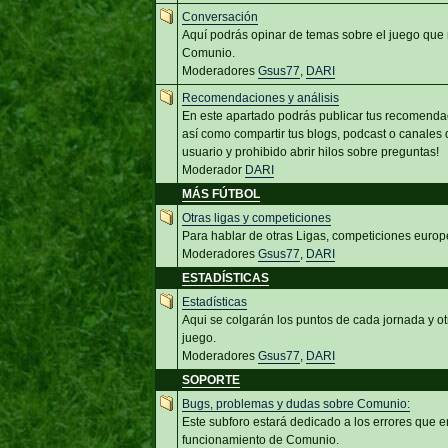
Conversación
Aquí podrás opinar de temas sobre el juego que 
Comunio.
Moderadores
Gsus77
,
DARI
Recomendaciones y análisis
En este apartado podrás publicar tus recomenda
así como compartir tus blogs, podcast o canales d
usuario y prohibido abrir hilos sobre preguntas!
Moderador
DARI
MÁS FÚTBOL
Otras ligas y competiciones
Para hablar de otras Ligas, competiciones europ
Moderadores
Gsus77
,
DARI
ESTADÍSTICAS
Estadísticas
Aqui se colgarán los puntos de cada jornada y ot
juego.
Moderadores
Gsus77
,
DARI
SOPORTE
Bugs, problemas y dudas sobre Comunio:
Este subforo estará dedicado a los errores que e
funcionamiento de Comunio.