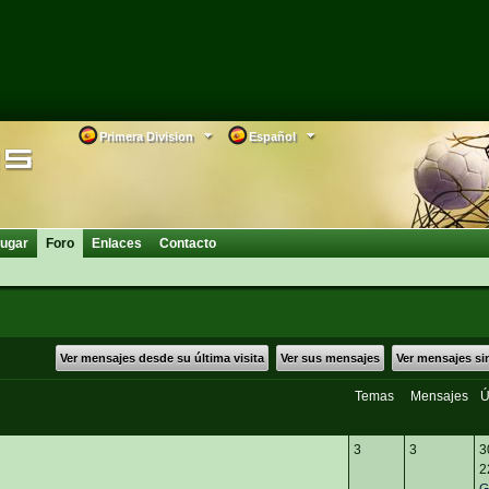
Primera Division
Español
ugar
Foro
Enlaces
Contacto
Ver mensajes desde su última visita
Ver sus mensajes
Ver mensajes si
Temas
Mensajes
Ú
3
3
3
2