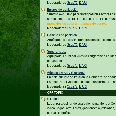
Moderadores
Gsus77
,
DARI
Errores de puntuación
Subforo exclusivo para tratar posibles errores de
administradores soliciten cambios en las puntu
mensajes de cada tema antes de postear.
Moderadores
Gsus77
,
DARI
Cambios de posición
Aquí puedes discutir sobre los posibles cambios
Moderadores
Gsus77
,
DARI
Sugerencias:
Aquí podéis publicar vuestras sugerencias e id
de las reglas.
Moderadores
Gsus77
,
DARI
Administración del usuario
En este subforo se tratarán los temas relacionado
Es decir, reactivaciones de cuentas borradas, cam
Moderadores
Gsus77
,
DARI
OFF TOPIC
Off Topic
Lugar para opinar de cualquier tema ajeno a Com
videojuegos, arte, libros, gastronomía, aficiones,
hablar de política).