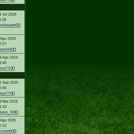
sus77
8 Jul 2026
1:39
amikaapte
 Ago 2026
7:57
asmin0
4 Ago 2024
8:40
sus77
2 Sep 2025
0:45
sus77
9 Mar 2026
1:43
pace_Vi
 Ago 2026
0:32
ucasob