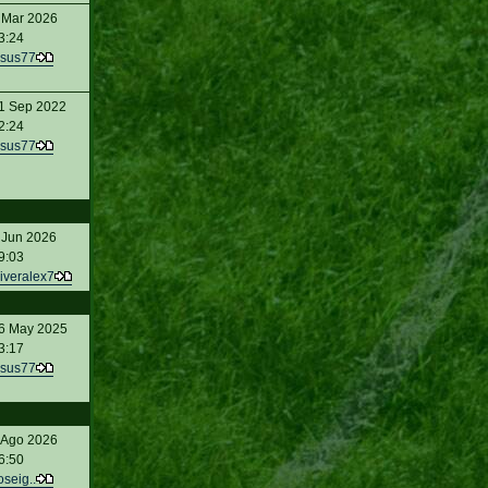
 Mar 2026
3:24
sus77
1 Sep 2022
2:24
sus77
 Jun 2026
9:03
iveralex7
6 May 2025
3:17
sus77
 Ago 2026
6:50
oseig..