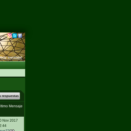
Help translate!
n respuestas
ltimo Mensaje
0 Nov 2017
2:44