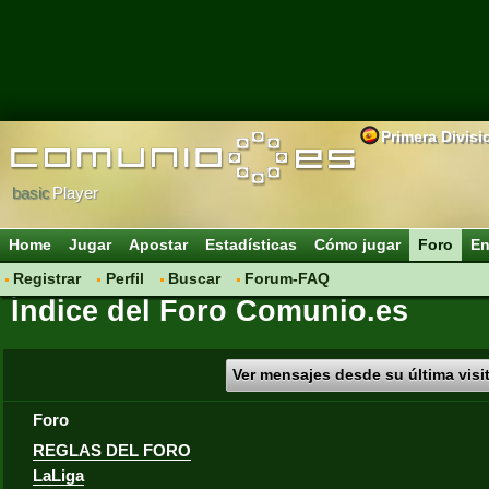
Primera Divisi
basic
Player
Home
Jugar
Apostar
Estadísticas
Cómo jugar
Foro
En
Registrar
Perfil
Buscar
Forum-FAQ
Índice del Foro Comunio.es
Ver mensajes desde su última visi
Foro
REGLAS DEL FORO
LaLiga