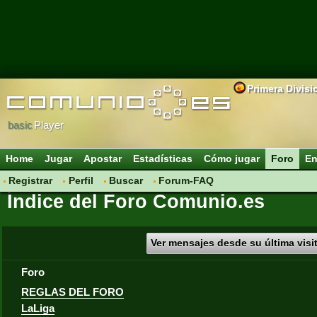
Primera Divisi
basic
Player
Home
Jugar
Apostar
Estadísticas
Cómo jugar
Foro
En
Registrar
Perfil
Buscar
Forum-FAQ
Índice del Foro Comunio.es
Ver mensajes desde su última visi
Foro
REGLAS DEL FORO
LaLiga