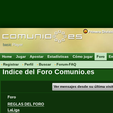
Primera Divisi
basic
Player
Home
Jugar
Apostar
Estadísticas
Cómo jugar
Foro
En
Registrar
Perfil
Buscar
Forum-FAQ
Índice del Foro Comunio.es
Ver mensajes desde su última visi
Foro
REGLAS DEL FORO
LaLiga