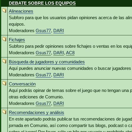
DEBATE SOBRE LOS EQUIPOS
Alineaciones
Subforo para que los usuarios pidan opiniones acerca de las al
equipos.
Moderadores
Gsus77
,
DARI
Fichajes
Subforo para pedir opiniones sobre fichajes o ventas en los equ
Moderadores
Gsus77
,
DARI
,
AC8
Búsqueda de jugadores y comunidades
Aquí puedes anunciar nuevas comunidades o buscar jugadores 
Moderadores
Gsus77
,
DARI
Conversación
Aquí podrás opinar de temas sobre el juego que no tengan una p
otras ediciones de Comunio.
Moderadores
Gsus77
,
DARI
Recomendaciones y análisis
En este apartado podrás publicar tus recomendaciones de jugado
jornada en Comunio, así como compartir tus blogs, podcast o c
sobre el juego! Por favor, sólo un hilo por usuario y prohibido abr