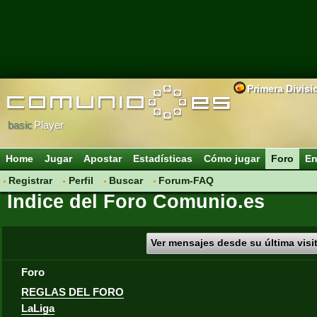
Primera Divisi
basic
Player
Home
Jugar
Apostar
Estadísticas
Cómo jugar
Foro
En
Registrar
Perfil
Buscar
Forum-FAQ
Índice del Foro Comunio.es
Ver mensajes desde su última visi
Foro
REGLAS DEL FORO
LaLiga