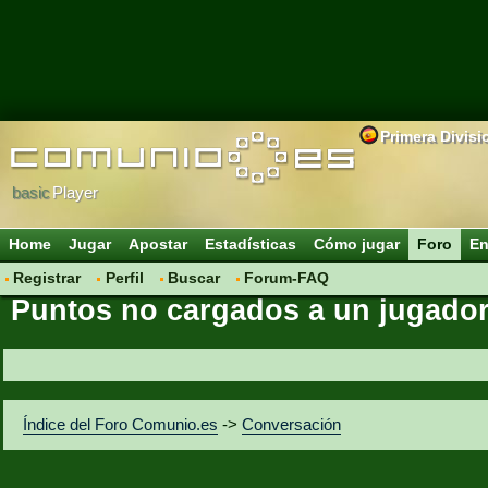
Primera Divisi
basic
Player
Home
Jugar
Apostar
Estadísticas
Cómo jugar
Foro
En
Registrar
Perfil
Buscar
Forum-FAQ
Puntos no cargados a un jugador
Índice del Foro Comunio.es
->
Conversación