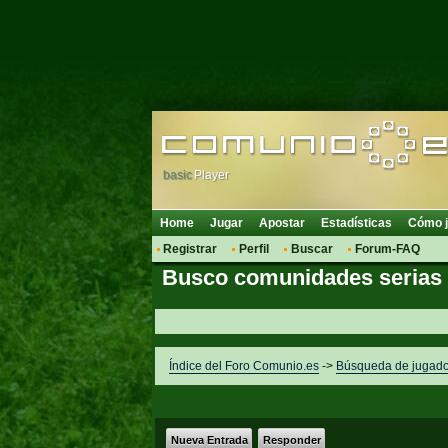
basic
Player
Home
Jugar
Apostar
Estadísticas
Cómo j
Registrar
Perfil
Buscar
Forum-FAQ
Busco comunidades serias p
Índice del Foro Comunio.es
->
Búsqueda de jugado
Nueva Entrada
Responder