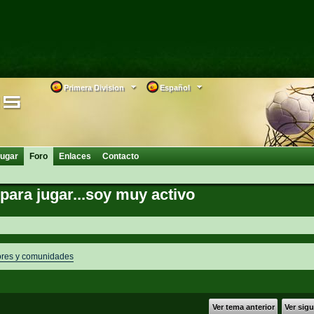
Primera Division
Español
ugar
Foro
Enlaces
Contacto
ara jugar...soy muy activo
res y comunidades
Ver tema anterior
Ver sig