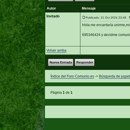
Autor
Mensaje
Invitado
Publicado: 21 Oct 2024 23:49
Hola me encantaría unirme,mi
695346424 y decidme comunid
Volver arriba
Nueva Entrada
Responder
Índice del Foro Comunio.es
->
Búsqueda de jugad
Página
1
de
1