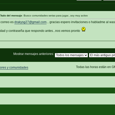
Título del mensaje
: Busco comunidades serias para jugar...soy muy activo
 correo es
drakysg27@gmail.com
... gracias espero invitaciones o habladme al wa
ad y contraseña que respondo antes...nos vemos pronto
Mostrar mensajes anteriores:
Todas las horas están en G
ores y comunidades