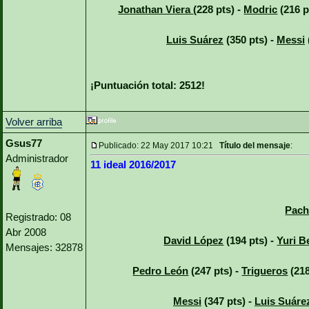
Jonathan Viera
(228 pts) -
Modric
(216 p
Luis Suárez
(350 pts) -
Messi
¡Puntuación total: 2512!
Volver arriba
Gsus77
Publicado: 22 May 2017 10:21
Título del mensaje
:
Administrador
11 ideal 2016/2017
Pach
Registrado: 08
Abr 2008
David López
(194 pts) -
Yuri B
Mensajes: 32878
Pedro León
(247 pts) -
Trigueros
(218
Messi
(347 pts) -
Luis Suáre