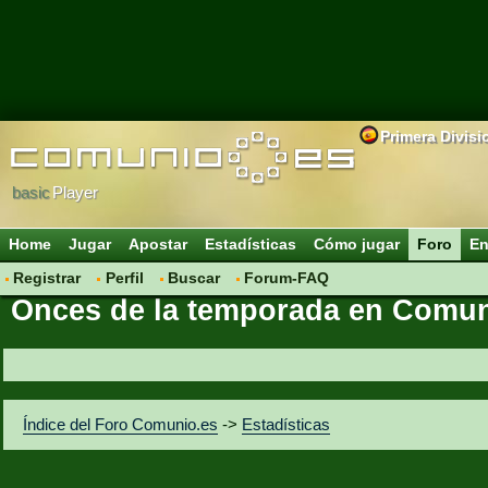
Primera Divisi
basic
Player
Home
Jugar
Apostar
Estadísticas
Cómo jugar
Foro
En
Registrar
Perfil
Buscar
Forum-FAQ
Onces de la temporada en Comun
Índice del Foro Comunio.es
->
Estadísticas