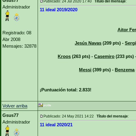
Gsus77
Publicado: 24 Jul 2020 17:40
Título del mensaje
:
Administrador
11 ideal 2019/2020
Aitor Fe
Registrado: 08
Abr 2008
Jesús Navas
(209 pts) -
Serg
Mensajes: 32878
Kroos
(263 pts) -
Casemiro
(233 pts) 
Messi
(399 pts) -
Benzema
¡Puntuación total: 2.833!
Volver arriba
Gsus77
Publicado: 24 May 2021 14:22
Título del mensaje
:
Administrador
11 ideal 2020/21