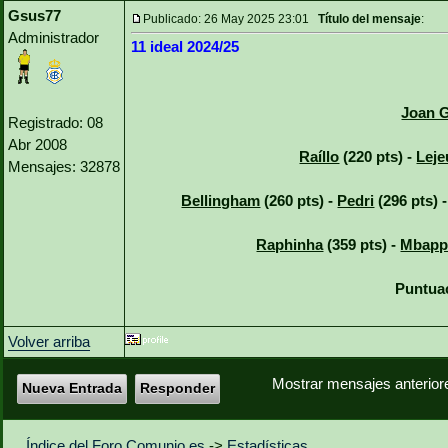
Gsus77
Publicado: 26 May 2025 23:01
Título del mensaje
:
Administrador
11 ideal 2024/25
Joan G
Registrado: 08
Abr 2008
Raíllo
(220 pts) -
Leje
Mensajes: 32878
Bellingham
(260 pts) -
Pedri
(296 pts) 
Raphinha
(359 pts) -
Mbapp
Puntuac
Volver arriba
Mostrar mensajes anterior
Nueva Entrada
Responder
Índice del Foro Comunio.es
->
Estadísticas