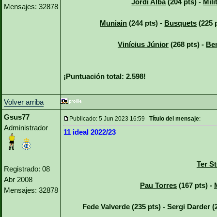
Jordi Alba
(204 pts) -
Mili
Mensajes: 32878
Muniain
(244 pts) -
Busquets
(225 
Vinícius Júnior
(268 pts) -
Be
¡Puntuación total: 2.598!
Volver arriba
Gsus77
Publicado: 5 Jun 2023 16:59
Título del mensaje
:
Administrador
11 ideal 2022/23
Ter S
Registrado: 08
Abr 2008
Pau Torres
(167 pts) -
Mensajes: 32878
Fede Valverde
(235 pts) -
Sergi Darder
(2