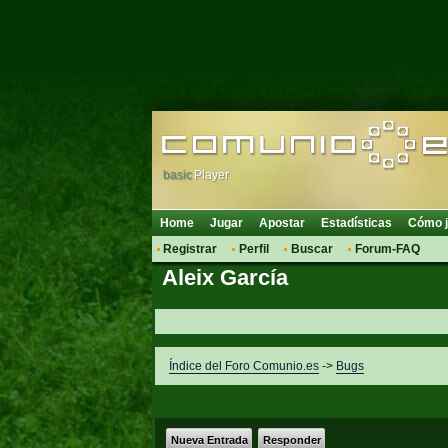
basic
Player
Home
Jugar
Apostar
Estadísticas
Cómo j
Registrar
Perfil
Buscar
Forum-FAQ
Aleix García
Índice del Foro Comunio.es
->
Bugs
Nueva Entrada
Responder