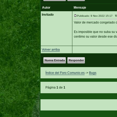
Autor
Mensaje
Invitado
Publicado: 9 Nov 2022 15:17
T
Valor de mercado congelado d
Es imposible que no suba su v
centimo su valor desde ese di
Volver arriba
Nueva Entrada
Responder
Índice del Foro Comunio.es
->
Bugs
Página
1
de
1