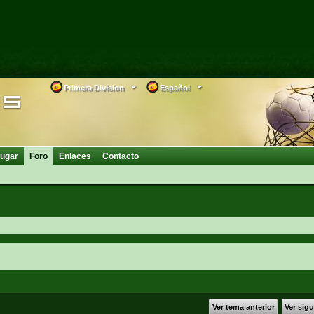
Primera Division
Español
ugar
Foro
Enlaces
Contacto
Ver tema anterior
Ver sig