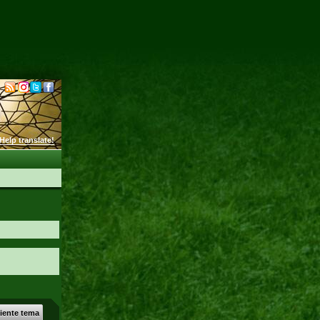
Help translate!
uiente tema