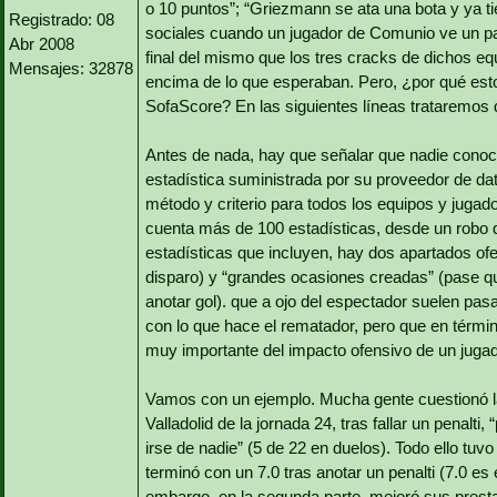
o 10 puntos”; “Griezmann se ata una bota y ya t
Registrado: 08
sociales cuando un jugador de Comunio ve un par
Abr 2008
final del mismo que los tres cracks de dichos e
Mensajes: 32878
encima de lo que esperaban. Pero, ¿por qué esto
SofaScore? En las siguientes líneas trataremos d
Antes de nada, hay que señalar que nadie conoc
estadística suministrada por su proveedor de d
método y criterio para todos los equipos y juga
cuenta más de 100 estadísticas, desde un robo d
estadísticas que incluyen, hay dos apartados of
disparo) y “grandes ocasiones creadas” (pase que
anotar gol). que a ojo del espectador suelen p
con lo que hace el rematador, pero que en térmi
muy importante del impacto ofensivo de un jugado
Vamos con un ejemplo. Mucha gente cuestionó la
Valladolid de la jornada 24, tras fallar un penalt
irse de nadie” (5 de 22 en duelos). Todo ello tuv
terminó con un 7.0 tras anotar un penalti (7.0 e
embargo, en la segunda parte, mejoró sus prestac