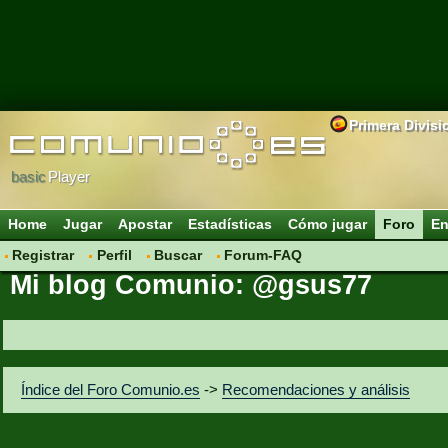
Primera Divisi
basic
Player
Home
Jugar
Apostar
Estadísticas
Cómo jugar
Foro
En
Registrar
Perfil
Buscar
Forum-FAQ
Mi blog Comunio: @gsus77
Índice del Foro Comunio.es
->
Recomendaciones y análisis