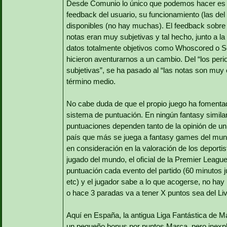
Desde Comunio lo único que podemos hacer es el
feedback del usuario, su funcionamiento (las del
disponibles (no hay muchas). El feedback sobre
notas eran muy subjetivas y tal hecho, junto a l
datos totalmente objetivos como Whoscored o So
hicieron aventurarnos a un cambio. Del “los perio
subjetivas”, se ha pasado al “las notas son muy o
término medio.
No cabe duda de que el propio juego ha fomentado
sistema de puntuación. En ningún fantasy similar 
puntuaciones dependen tanto de la opinión de un 
país que más se juega a fantasy games del mun
en consideración en la valoración de los deporti
jugado del mundo, el oficial de la Premier Leag
puntuación cada evento del partido (60 minutos j
etc) y el jugador sabe a lo que acogerse, no hay
o hace 3 paradas va a tener X puntos sea del Live
Aquí en España, la antigua Liga Fantástica de M
un pequeño bonus por puntos Marca, pero inexpl