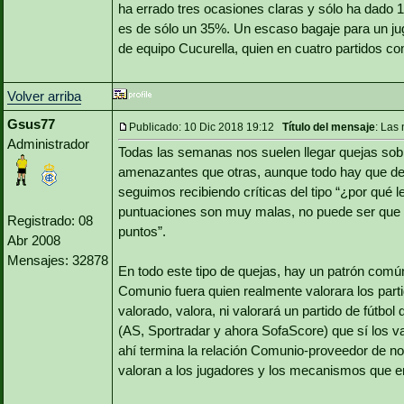
ha errado tres ocasiones claras y sólo ha dado 
es de sólo un 35%. Un escaso bagaje para un j
de equipo Cucurella, quien en cuatro partidos co
Volver arriba
Gsus77
Publicado: 10 Dic 2018 19:12
Título del mensaje
: Las
Administrador
Todas las semanas nos suelen llegar quejas sob
amenazantes que otras, aunque todo hay que dec
seguimos recibiendo críticas del tipo “¿por qué l
puntuaciones son muy malas, no puede ser que u
Registrado: 08
puntos”.
Abr 2008
Mensajes: 32878
En todo este tipo de quejas, hay un patrón común
Comunio fuera quien realmente valorara los par
valorado, valora, ni valorará un partido de fútb
(AS, Sportradar y ahora SofaScore) que sí los va
ahí termina la relación Comunio-proveedor de not
valoran a los jugadores y los mecanismos que 