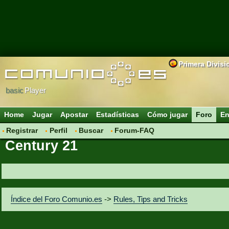
Primera Divisi
basic
Player
Home
Jugar
Apostar
Estadísticas
Cómo jugar
Foro
En
Registrar
Perfil
Buscar
Forum-FAQ
Century 21
Índice del Foro Comunio.es
->
Rules, Tips and Tricks