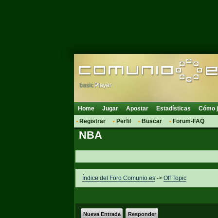
basic
Player
Home
Jugar
Apostar
Estadísticas
Cómo j
Registrar
Perfil
Buscar
Forum-FAQ
NBA
Índice del Foro Comunio.es
->
Off Topic
Nueva Entrada
Responder