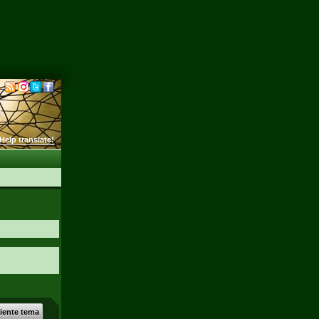
Help translate!
uiente tema