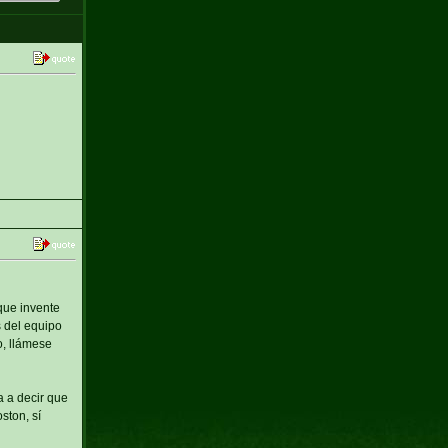
que invente
s del equipo
o, llámese
a a decir que
ston, sí