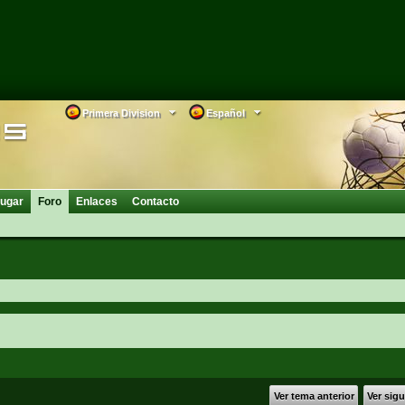
Primera Division
Español
ugar
Foro
Enlaces
Contacto
Ver tema anterior
Ver sig