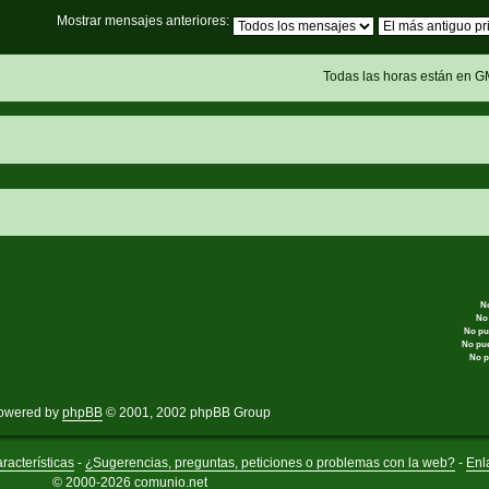
Mostrar mensajes anteriores:
Todas las horas están en G
N
No
No pu
No pu
No p
owered by
phpBB
© 2001, 2002 phpBB Group
racterísticas
-
¿Sugerencias, preguntas, peticiones o problemas con la web?
-
Enl
© 2000-2026 comunio.net