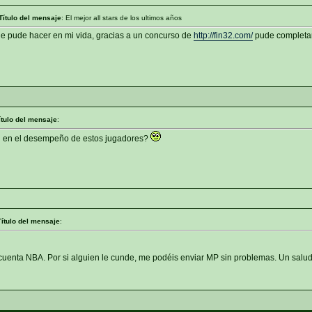
Título del mensaje
: El mejor all stars de los ultimos años
 que pude hacer en mi vida, gracias a un concurso de
http://fin32.com/
pude completar
ítulo del mensaje
:
n en el desempeño de estos jugadores?
Título del mensaje
:
uenta NBA. Por si alguien le cunde, me podéis enviar MP sin problemas. Un salu