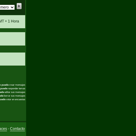
MT + 1 Hora
o puede
crear mensajes
 puede
responder temas
ede
editar sus mensajes
ede
borrar sus mensajes
uede
votar en encuestas
aces
-
Contacto