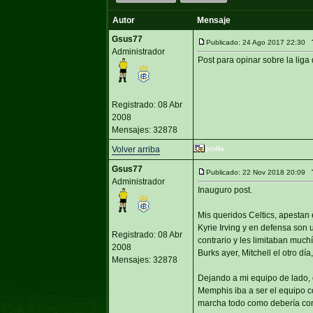
Autor
Mensaje
Gsus77
Publicado: 24 Ago 2017 22:30
Administrador
Post para opinar sobre la lig
Registrado: 08 Abr
2008
Mensajes: 32878
Volver arriba
Gsus77
Publicado: 22 Nov 2018 20:09
Administrador
Inauguro post.
Mis queridos Celtics, apestan 
Kyrie Irving y en defensa son 
Registrado: 08 Abr
contrario y les limitaban much
2008
Burks ayer, Mitchell el otro dí
Mensajes: 32878
Dejando a mi equipo de lado, 
Memphis iba a ser el equipo co
marcha todo como debería con 