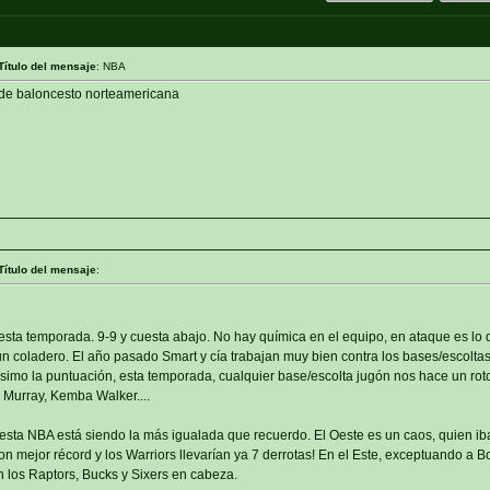
Título del mensaje
: NBA
a de baloncesto norteamericana
Título del mensaje
:
esta temporada. 9-9 y cuesta abajo. No hay química en el equipo, en ataque es lo 
un coladero. El año pasado Smart y cía trabajan muy bien contra los bases/escolta
ísimo la puntuación, esta temporada, cualquier base/escolta jugón nos hace un rot
a, Murray, Kemba Walker....
esta NBA está siendo la más igualada que recuerdo. El Oeste es un caos, quien ib
n mejor récord y los Warriors llevarían ya 7 derrotas! En el Este, exceptuando a Bo
los Raptors, Bucks y Sixers en cabeza.