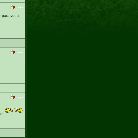
 para ver a
do!