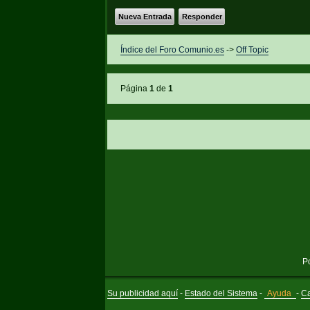
Nueva Entrada
Responder
Índice del Foro Comunio.es
->
Off Topic
Página
1
de
1
P
Su publicidad aquí
-
Estado del Sistema
-
Ayuda
-
Ca