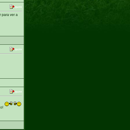
 para ver a
do!