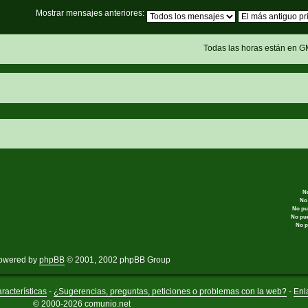
Mostrar mensajes anteriores:
Todas las horas están en G
N
No
No pu
No pu
No p
owered by
phpBB
© 2001, 2002 phpBB Group
racterísticas
-
¿Sugerencias, preguntas, peticiones o problemas con la web?
-
Enl
© 2000-2026 comunio.net