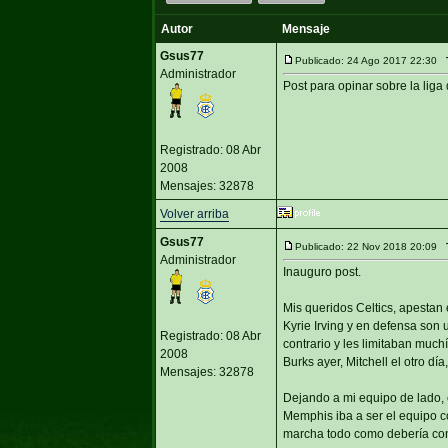
Autor
Mensaje
Gsus77
Publicado: 24 Ago 2017 22:30
Administrador
Post para opinar sobre la lig
Registrado: 08 Abr
2008
Mensajes: 32878
Volver arriba
Gsus77
Publicado: 22 Nov 2018 20:09
Administrador
Inauguro post.
Mis queridos Celtics, apestan 
Kyrie Irving y en defensa son 
Registrado: 08 Abr
contrario y les limitaban much
2008
Burks ayer, Mitchell el otro dí
Mensajes: 32878
Dejando a mi equipo de lado, 
Memphis iba a ser el equipo co
marcha todo como debería con 