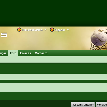
Primera Division
Español
ugar
Foro
Enlaces
Contacto
Ver tema anterior
Ver sig