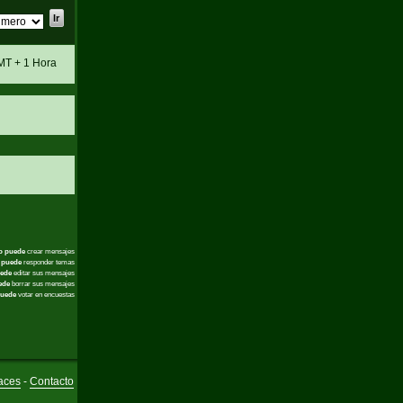
MT + 1 Hora
o puede
crear mensajes
 puede
responder temas
ede
editar sus mensajes
ede
borrar sus mensajes
uede
votar en encuestas
aces
-
Contacto