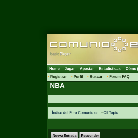
basic
Player
Home
Jugar
Apostar
Estadísticas
Cómo j
Registrar
Perfil
Buscar
Forum-FAQ
NBA
Índice del Foro Comunio.es
->
Off Topic
Nueva Entrada
Responder