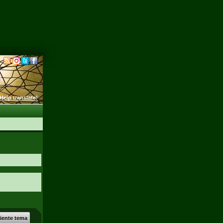
Help translate!
uiente tema