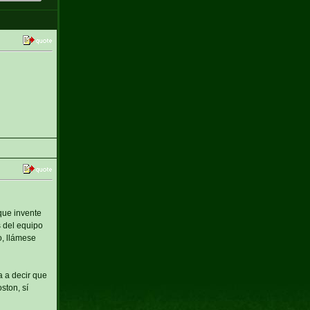
que invente
s del equipo
o, llámese
a a decir que
ston, sí