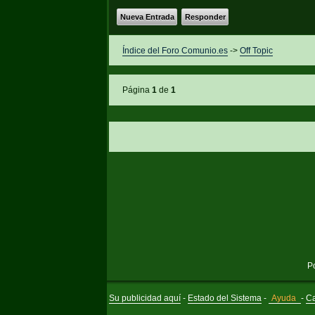
Nueva Entrada
Responder
Índice del Foro Comunio.es
->
Off Topic
Página
1
de
1
P
Su publicidad aquí
-
Estado del Sistema
-
Ayuda
-
Ca