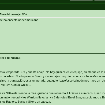
Título del mensaje
: NBA
a de baloncesto norteamericana
Título del mensaje
:
esta temporada. 9-9 y cuesta abajo. No hay química en el equipo, en ataque es lo 
un coladero. El año pasado Smart y cía trabajan muy bien contra los bases/escolta
ísimo la puntuación, esta temporada, cualquier base/escolta jugón nos hace un rot
a, Murray, Kemba Walker....
esta NBA está siendo la más igualada que recuerdo. El Oeste es un caos, quien ib
n mejor récord y los Warriors llevarían ya 7 derrotas! En el Este, exceptuando a Bo
los Raptors, Bucks y Sixers en cabeza.