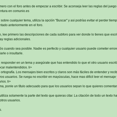
imero con el foro antes de empezar a escribir. Se aconseja leer las reglas del juego
ntura en comunio.es
sobre cualquier tema, utiliza la opción "Buscar" y asi podrías evitar el perder tiem
tado anteriormente en el foro.
, lee primero las descripciones de cada subforo para ver donde lo tienes que escri
ay reglas adicionales.
s cuando sea posible. Nadie es perfecto y cualquier usuario puede cometer errore
rle o insultarle.
 responder en un tema y asegúrate que has entendido lo que el otro usuario escri
car malentendidos. li>
 ortografía. Los mensajes bien escritos y claros son más fáciles de entender y reci
os usuarios. Se ruega no escribir en mayúsculas, hace mas difícil leer el mensaje 
ios. li>
ma, ponle un título adecuado para que los usuarios sepan lo que quieres comentar
tiliza solamente la parte del texto que quieras citar. La citación de todo un texto h
otros usuarios.
s.