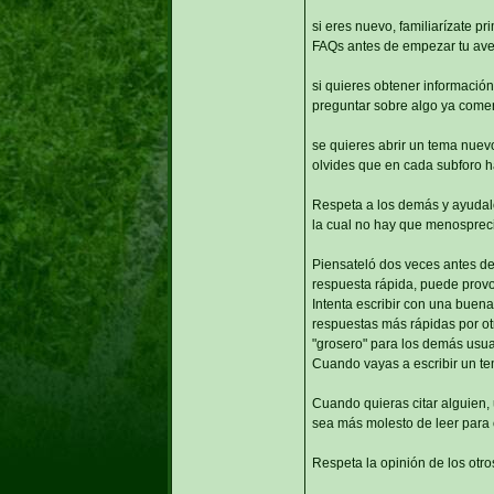
si eres nuevo, familiarízate pr
FAQs antes de empezar tu ave
si quieres obtener información 
preguntar sobre algo ya comen
se quieres abrir un tema nuevo
olvides que en cada subforo h
Respeta a los demás y ayudaló
la cual no hay que menosprecia
Piensateló dos veces antes de
respuesta rápida, puede provo
Intenta escribir con una buena
respuestas más rápidas por otr
"grosero" para los demás usuar
Cuando vayas a escribir un te
Cuando quieras citar alguien, u
sea más molesto de leer para 
Respeta la opinión de los otro