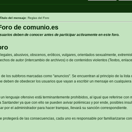
Título del mensaje
: Reglas del Foro
Foro de comunio.es
suarios deben de conocer antes de participar activamente en este foro.
oro
legales, abusivos, obscenos, eróticos, vulgares, orientados sexualmente, extremis
echos de autor (intercambio de archivos) o de contenidos violentos (Textos, enlaces
 de los subforos marcadas como "anuncios". Se encuentran al principio de la lista
que deben de obedecer los usuarios que vayan a escribir un mensaje en cualquiera
y un lenguaje ofensivo está terminantemente prohibidos, al igual que referirse con
a Santander ya que con ello se pueden avivar polémicas y por ende, posibles insult
ar por el administrador para hacer trampas, llevará su sanción correspondiente.
te protegerá de las consecuencias, cada uno es responsable por familiarizarse con 