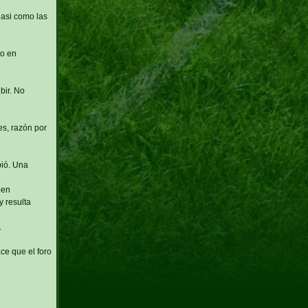
 asi como las
po en
bir. No
s, razón por
bió. Una
ben
y resulta
.
ace que el foro