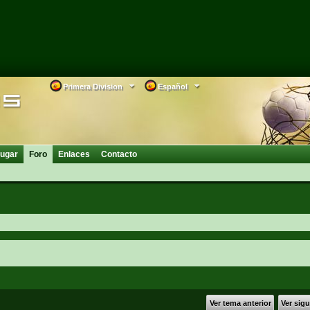
Primera Division
Español
ugar
Foro
Enlaces
Contacto
Ver tema anterior
Ver sig