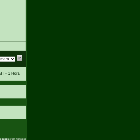
MT + 1 Hora
o puede
crear mensajes