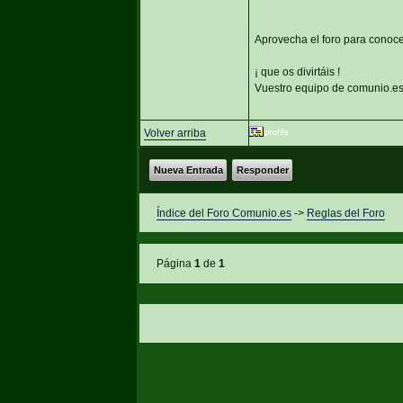
Aprovecha el foro para conoce
¡ que os divirtáis !
Vuestro equipo de comunio.e
Volver arriba
Nueva Entrada
Responder
Índice del Foro Comunio.es
->
Reglas del Foro
Página
1
de
1