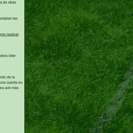
a de otras
cumplan las
omo realizar
tros ínter
ndo de la
 una cuenta es
 sea aún más