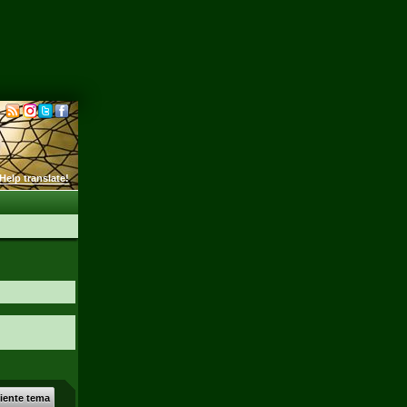
Help translate!
uiente tema