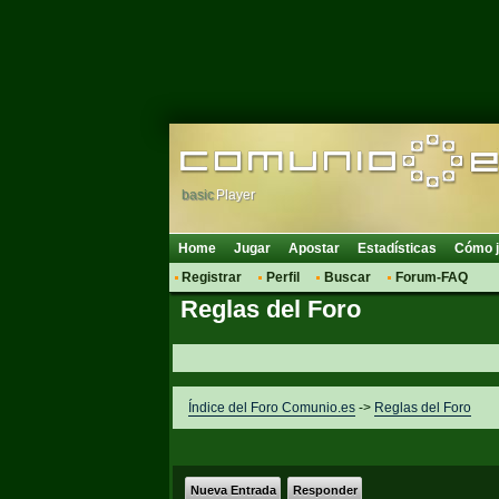
basic
Player
Home
Jugar
Apostar
Estadísticas
Cómo j
Registrar
Perfil
Buscar
Forum-FAQ
Reglas del Foro
Índice del Foro Comunio.es
->
Reglas del Foro
Nueva Entrada
Responder