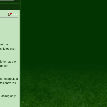
tas, de
, fotos etc.)
 de temas y en
 de los
 menosprecio a
os entre los
las reglas y