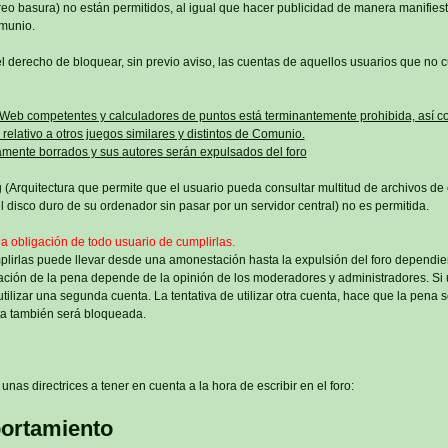
o basura) no están permitidos, al igual que hacer publicidad de manera manifiest
omunio.
l derecho de bloquear, sin previo aviso, las cuentas de aquellos usuarios que no 
 Web competentes y calculadores de puntos está terminantemente prohibida, así c
relativo a otros juegos similares y distintos de Comunio.
mente borrados y sus autores serán expulsados del foro
 (Arquitectura que permite que el usuario pueda consultar multitud de archivos de o
 disco duro de su ordenador sin pasar por un servidor central) no es permitida.
la obligación de todo usuario de cumplirlas.
plirlas puede llevar desde una amonestación hasta la expulsión del foro dependie
ación de la pena depende de la opinión de los moderadores y administradores. Si
tilizar una segunda cuenta. La tentativa de utilizar otra cuenta, hace que la pena
a también será bloqueada.
unas directrices a tener en cuenta a la hora de escribir en el foro:
ortamiento