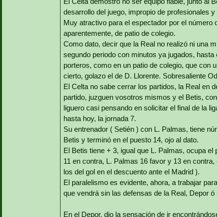
El Celta demostró no ser equipo fiable, junto al 
desarrollo del juego, impropio de profesionales y l
Muy atractivo para el espectador por el número d
aparentemente, de patio de colegio.
Como dato, decir que la Real no realizó ni una mí
segundo periodo con minutos ya jugados, hasta 
porteros, como en un patio de colegio, que con un
cierto, golazo el de D. Llorente. Sobresaliente Od
El Celta no sabe cerrar los partidos, la Real en 
partido, juzguen vosotros mismos y el Betis, con
liguero casi pensando en solicitar el final de la l
hasta hoy, la jornada 7.
Su entrenador ( Setién ) con L. Palmas, tiene nú
Betis y terminó en el puesto 14, ojo al dato.
El Betis tiene + 3, igual que L. Palmas, ocupa el
11 en contra, L. Palmas 16 favor y 13 en contra, 
los del gol en el descuento ante el Madrid ).
El paralelismo es evidente, ahora, a trabajar pa
que vendrá sin las defensas de la Real, Depor ó 
En el Depor, dio la sensación de ir encontrándo