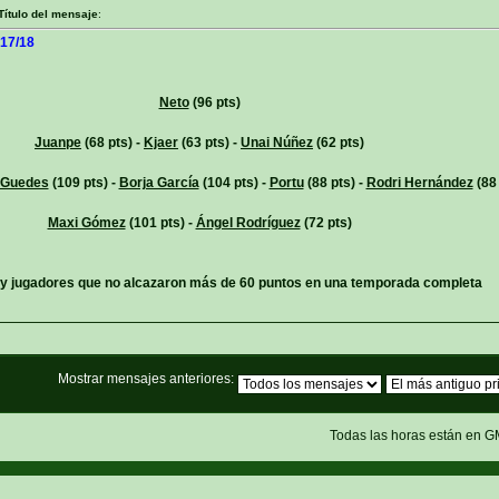
Título del mensaje
:
 17/18
Neto
(96 pts)
Juanpe
(68 pts) -
Kjaer
(63 pts) -
Unai Núñez
(62 pts)
Guedes
(109 pts) -
Borja García
(104 pts) -
Portu
(88 pts) -
Rodri Hernández
(88 
Maxi Gómez
(101 pts) -
Ángel Rodríguez
(72 pts)
y jugadores que no alcazaron más de 60 puntos en una temporada completa
Mostrar mensajes anteriores:
Todas las horas están en G