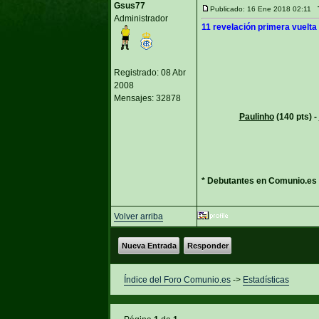
Gsus77
Publicado: 16 Ene 2018 02:11
Administrador
11 revelación primera vuelta
Registrado: 08 Abr
2008
Mensajes: 32878
Paulinho
(140 pts) -
* Debutantes en Comunio.es 
Volver arriba
Nueva Entrada
Responder
Índice del Foro Comunio.es
->
Estadísticas