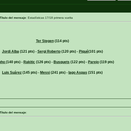
Título del mensaje
: Estadísticas 17/18 primera vuelta
Ter Stegen
(114 pts)
Jordi Alba
(121 pts) -
Sergi Roberto
(120 pts) -
Piqué
(101 pts)
inho
(140 pts) -
Rakitic
(126 pts) -
Busquets
(122 pts) -
Parejo
(119 pts)
Luis Suárez
(145 pts) -
Messi
(241 pts) -
Iago Aspas
(151 pts)
Título del mensaje
: