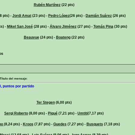
Rubén Martínez
(22 pts)
8 pts) -
Jordi Amat
(23 pts) -
Pedro López
(26 pts) -
Damián Suárez
(26 pts)
ts) -
Mikel San José
(28 pts) -
Álvaro Jiménez
(27 pts) -
Tomás Pina
(30 pts)
Beauvue
(24 pts) -
Boateng
(22 pts)
os
Título del mensaje
:
, puntos por partido
Ter Stegen
(6,00 pts)
Sergi Roberto
(8,00 pts) -
Piqué
(7,21 pts) -
Umtiti
(7,17 pts)
ho
(8,24 pts) -
Kroos
(7,87 pts) -
Guedes
(7,27 pts) -
Busquets
(7,18 pts)
Messi
(12,68 pts) -
Luis Suárez
(9,06 pts) -
Iago Aspas
(8,39 pts)