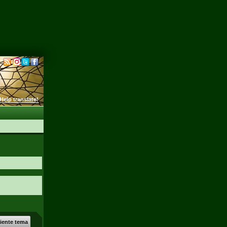
Help translate!
uiente tema