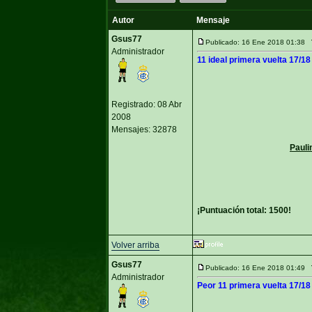
Autor
Mensaje
Gsus77
Publicado: 16 Ene 2018 01:38
Administrador
11 ideal primera vuelta 17/18
Registrado: 08 Abr
2008
Mensajes: 32878
Paul
¡Puntuación total: 1500!
Volver arriba
Gsus77
Publicado: 16 Ene 2018 01:49
Administrador
Peor 11 primera vuelta 17/18