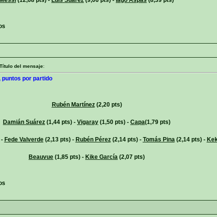
os
Título del mensaje
:
 puntos por partido
Rubén Martínez
(2,20 pts)
Damián Suárez
(1,44 pts) -
Vigaray
(1,50 pts) -
Capa
(1,79 pts)
 -
Fede Valverde
(2,13 pts) -
Rubén Pérez
(2,14 pts) -
Tomás Pina
(2,14 pts) -
Ke
Beauvue
(1,85 pts) -
Kike García
(2,07 pts)
os