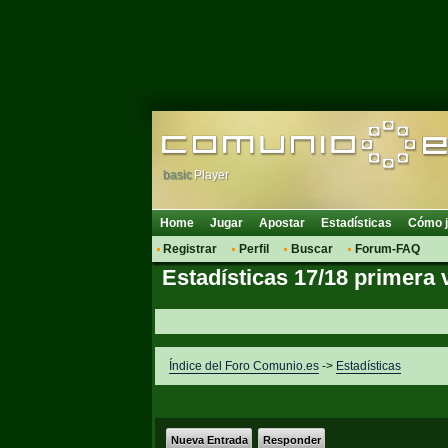
basic
Player
Home
Jugar
Apostar
Estadísticas
Cómo j
Registrar
Perfil
Buscar
Forum-FAQ
Estadísticas 17/18 primera 
Índice del Foro Comunio.es
->
Estadísticas
Nueva Entrada
Responder