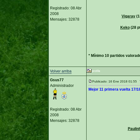
Registrado: 08 Abr
2008
Vigaray
(1
Mensajes: 32878
Keko
(28 p
* Mínimo 10 partidos valorad
Volver arriba
Gsus77
Publicado: 16 Ene 2018 01:55
Administrador
Mejor 11 primera vuelta 17/18
Registrado: 08 Abr
2008
Mensajes: 32878
Paulin