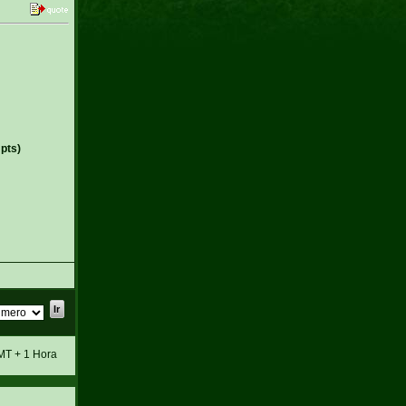
pts)
MT + 1 Hora