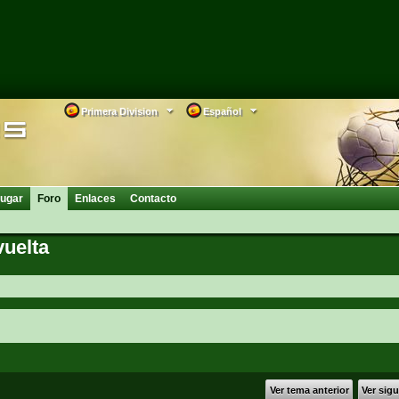
Primera Division
Español
ugar
Foro
Enlaces
Contacto
vuelta
Ver tema anterior
Ver sig