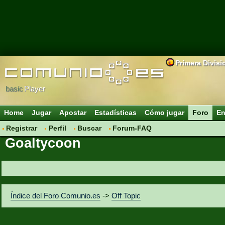
Primera Divisi
basic
Player
Home
Jugar
Apostar
Estadísticas
Cómo jugar
Foro
En
Registrar
Perfil
Buscar
Forum-FAQ
Goaltycoon
Índice del Foro Comunio.es
->
Off Topic