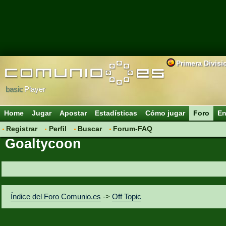
Primera Divisi
basic
Player
Home
Jugar
Apostar
Estadísticas
Cómo jugar
Foro
En
Registrar
Perfil
Buscar
Forum-FAQ
Goaltycoon
Índice del Foro Comunio.es
->
Off Topic