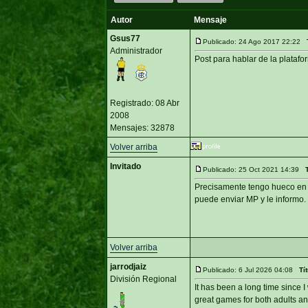
Autor
Mensaje
Gsus77
Publicado: 24 Ago 2017 22:22
Administrador
Post para hablar de la platafor
Registrado: 08 Abr
2008
Mensajes: 32878
Volver arriba
Invitado
Publicado: 25 Oct 2021 14:39
Precisamente tengo hueco en Ne
puede enviar MP y le informo.
Volver arriba
jarrodjaiz
Publicado: 6 Jul 2026 04:08
Tí
División Regional
It has been a long time since 
great games for both adults an