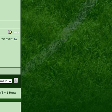
 the event
67
MT + 1 Hora