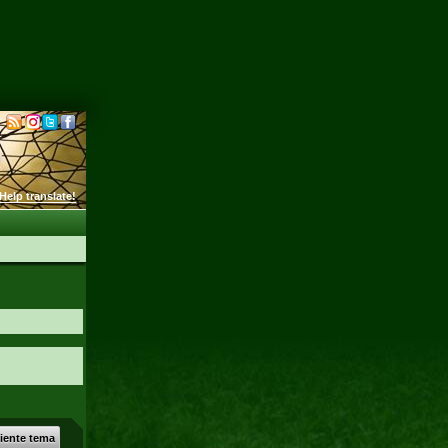
Help translate!
uiente tema