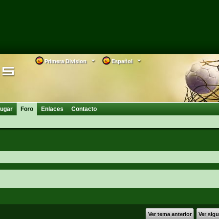
Primera Division
Español
ugar
Foro
Enlaces
Contacto
Ver tema anterior
Ver sig