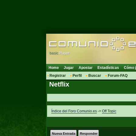
basic
Player
Home
Jugar
Apostar
Estadísticas
Cómo j
Registrar
Perfil
Buscar
Forum-FAQ
Netflix
Índice del Foro Comunio.es
->
Off Topic
Nueva Entrada
Responder