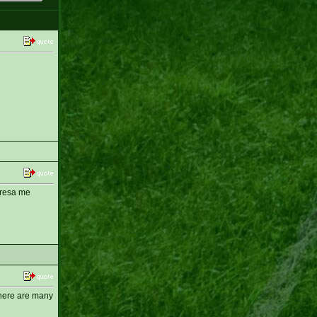
eresa me
here are many