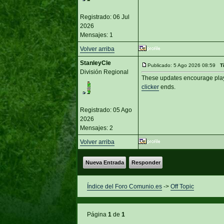
Registrado: 06 Jul
2026
Mensajes: 1
Volver arriba
StanleyCle
Publicado: 5 Ago 2026 08:59
T
División Regional
These updates encourage playe
clicker
ends.
Registrado: 05 Ago
2026
Mensajes: 2
Volver arriba
Nueva Entrada
Responder
Índice del Foro Comunio.es
->
Off Topic
Página
1
de
1