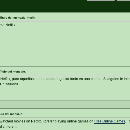
Título del mensaje
: Netflix
ma Netflix
Título del mensaje
:
tflix, para aquellos que no quieran gastar tanto en una cuenta. Si alguien le int
 Un saludo!!
tulo del mensaje
:
I watched movies on Netflix. I prefer playing online games on
Free Online Games
. T
d children.