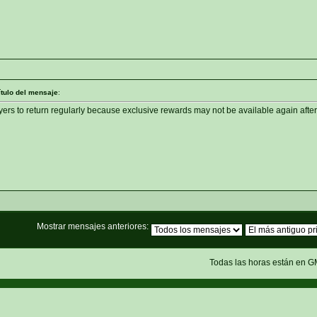
ítulo del mensaje
:
rs to return regularly because exclusive rewards may not be available again after
Mostrar mensajes anteriores:
Todas las horas están en G