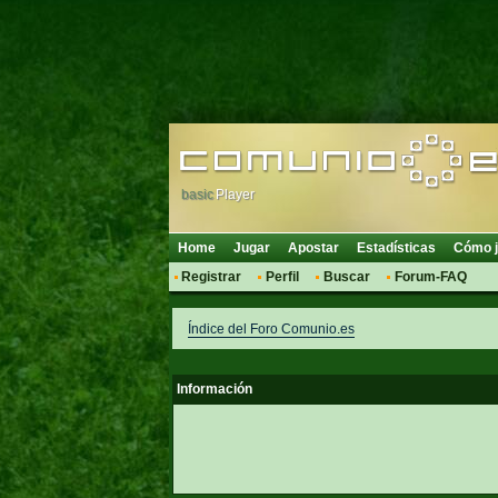
basic
Player
Home
Jugar
Apostar
Estadísticas
Cómo j
Registrar
Perfil
Buscar
Forum-FAQ
Índice del Foro Comunio.es
Información