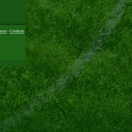
aces
-
Contacto