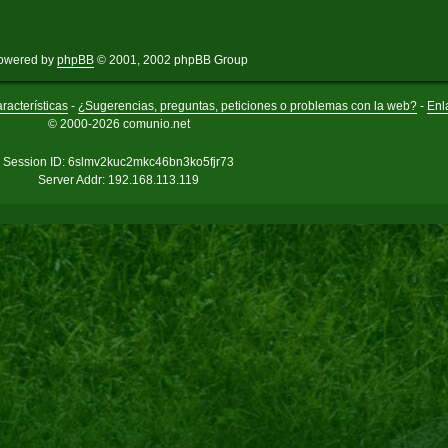
owered by
phpBB
© 2001, 2002 phpBB Group
racterísticas
-
¿Sugerencias, preguntas, peticiones o problemas con la web?
-
Enl
© 2000-2026 comunio.net
Session ID: 6slmv2kuc2mkc46bn3ko5fjr73
Server Addr: 192.168.113.119