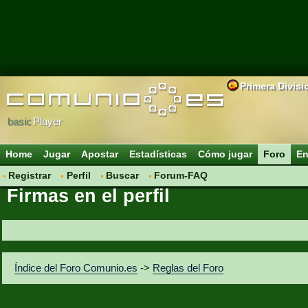
Primera Divisi
basic
Player
Home
Jugar
Apostar
Estadísticas
Cómo jugar
Foro
En
Registrar
Perfil
Buscar
Forum-FAQ
Firmas en el perfil
Índice del Foro Comunio.es
->
Reglas del Foro