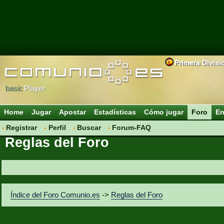
Primera Divisi
basic
Player
Home
Jugar
Apostar
Estadísticas
Cómo jugar
Foro
En
Registrar
Perfil
Buscar
Forum-FAQ
Reglas del Foro
Índice del Foro Comunio.es
->
Reglas del Foro