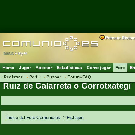
Primera Divisi
basic
Player
Home
Jugar
Apostar
Estadísticas
Cómo jugar
Foro
En
Registrar
Perfil
Buscar
Forum-FAQ
Ruiz de Galarreta o Gorrotxategi
Índice del Foro Comunio.es
->
Fichajes