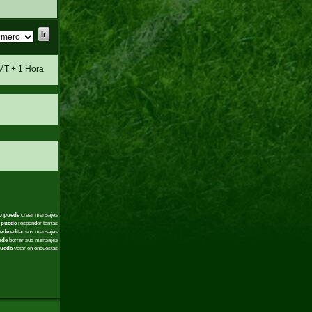
MT + 1 Hora
o puede
crear mensajes
 puede
responder temas
ede
editar sus mensajes
ede
borrar sus mensajes
uede
votar en encuestas