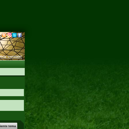
Help translate!
uiente tema