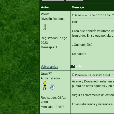
Autor
Mensaje
Polux
Publicado: 11 Dic 2025 17:09
T
División Regional
Hola,
Creo que debería valorarse un
izquierdo. En su equipo, Mar
Registrado: 07 Ago
2023
¿Qué opináis?
Mensajes: 1
Un saludo.
Volver arriba
Gsus77
Publicado: 11 Dic 2025 18:23
T
Administrador
Asano y Domenech están en e
punta) en otros equipos y, en 
Virgili es claramente un extre
Registrado: 08 Abr
2008
Lo estudiaremos y veremos si
Mensajes: 32878