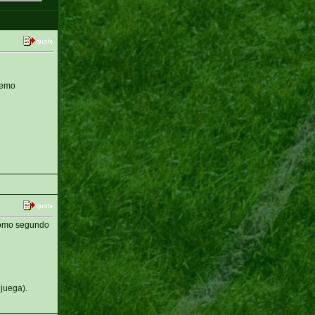
remo
cómo segundo
juega).