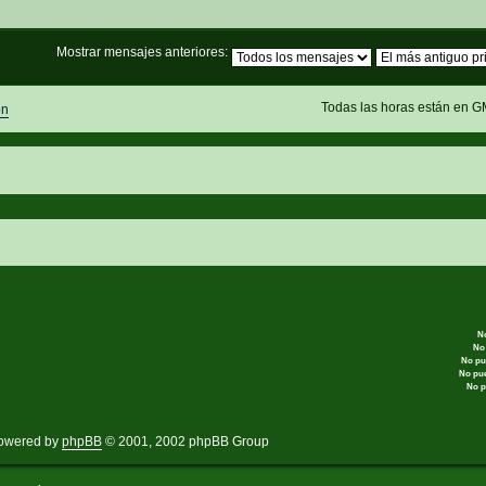
Mostrar mensajes anteriores:
Todas las horas están en G
ón
N
No
No pu
No pu
No p
owered by
phpBB
© 2001, 2002 phpBB Group