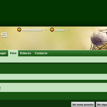
Primera Division
Español
ugar
Foro
Enlaces
Contacto
n
Ver tema anterior
Ver sig