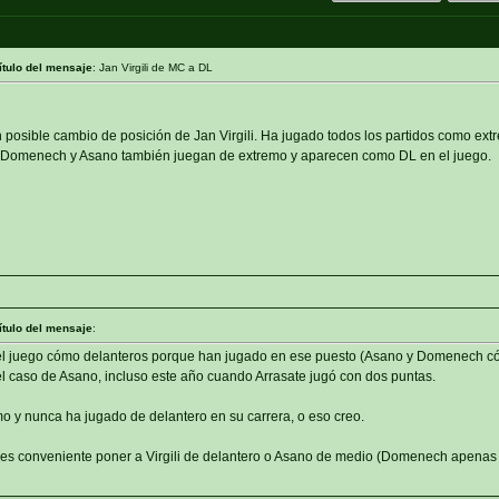
ítulo del mensaje
: Jan Virgili de MC a DL
 posible cambio de posición de Jan Virgili. Ha jugado todos los partidos como ext
c Domenech y Asano también juegan de extremo y aparecen como DL en el juego.
ítulo del mensaje
:
l juego cómo delanteros porque han jugado en ese puesto (Asano y Domenech 
el caso de Asano, incluso este año cuando Arrasate jugó con dos puntas.
mo y nunca ha jugado de delantero en su carrera, o eso creo.
 es conveniente poner a Virgili de delantero o Asano de medio (Domenech apenas 