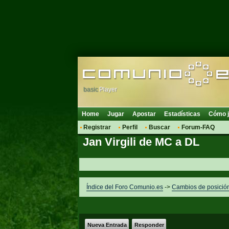
basic
Player
Home
Jugar
Apostar
Estadísticas
Cómo j
Registrar
Perfil
Buscar
Forum-FAQ
Jan Virgili de MC a DL
Índice del Foro Comunio.es
->
Cambios de posició
Nueva Entrada
Responder