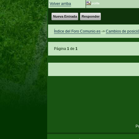
Volver arriba
Nueva Entrada
Responder
Índice del Foro Comunio.es
->
Cambios de posici
Página
1
de
1
P