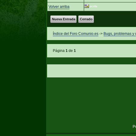
Volver arriba
Nueva Entrada
Cerrado
Índice del Foro Comunio.es
->
Bugs, problemas y
Página
1
de
1
P