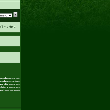
MT + 1 Hora
o puede
crear mensajes
 puede
responder temas
ede
editar sus mensajes
ede
borrar sus mensajes
uede
votar en encuestas