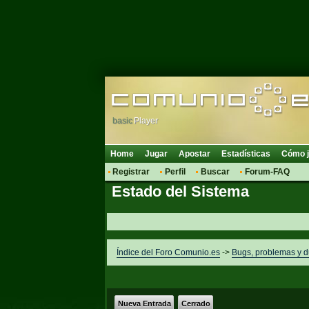
basic
Player
Home
Jugar
Apostar
Estadísticas
Cómo j
Registrar
Perfil
Buscar
Forum-FAQ
Estado del Sistema
Índice del Foro Comunio.es
->
Bugs, problemas y 
Nueva Entrada
Cerrado