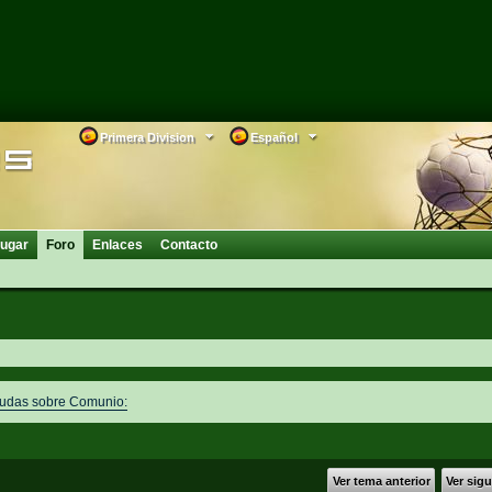
Primera Division
Español
ugar
Foro
Enlaces
Contacto
dudas sobre Comunio:
Ver tema anterior
Ver sig