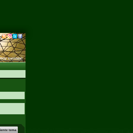
Help translate!
uiente tema