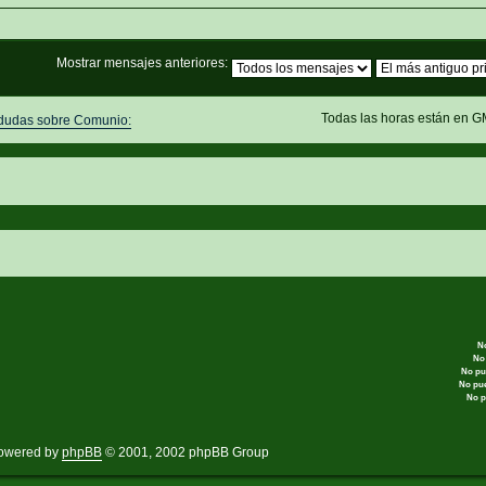
Mostrar mensajes anteriores:
Todas las horas están en G
 dudas sobre Comunio:
N
No
No pu
No pu
No p
owered by
phpBB
© 2001, 2002 phpBB Group