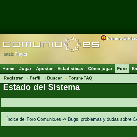
Primera Divisi
basic
Player
Home
Jugar
Apostar
Estadísticas
Cómo jugar
Foro
En
Registrar
Perfil
Buscar
Forum-FAQ
Estado del Sistema
Índice del Foro Comunio.es
->
Bugs, problemas y dudas sobre C