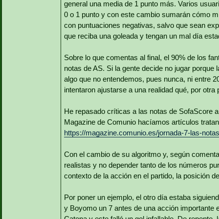
general una media de 1 punto más. Varios usua
0 o 1 punto y con este cambio sumarán cómo mí
con puntuaciones negativas, salvo que sean exp
que reciba una goleada y tengan un mal día estad
Sobre lo que comentas al final, el 90% de los fa
notas de AS. Si la gente decide no jugar porque l
algo que no entendemos, pues nunca, ni entre 2
intentaron ajustarse a una realidad qué, por otra 
He repasado críticas a las notas de SofaScore 
Magazine de Comunio hacíamos artículos tratand
https://magazine.comunio.es/jornada-7-las-not
Con el cambio de su algoritmo y, según coment
realistas y no depender tanto de los números pu
contexto de la acción en el partido, la posición d
Por poner un ejemplo, el otro día estaba siguie
y Boyomo un 7 antes de una acción importante e
Catena y este falló un gol infallable. De repente