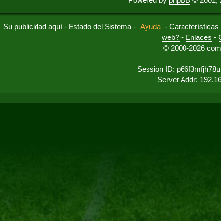
Powered by
phpBB
© 2001, 
Su publicidad aquí
-
Estado del Sistema
-
Ayuda
-
Características
web?
-
Enlaces
-
© 2000-2026 comu
Session ID: p66f3mfjh78
Server Addr: 192.1