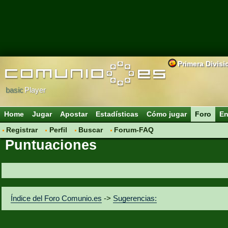
Primera Divisi
basic
Player
Home
Jugar
Apostar
Estadísticas
Cómo jugar
Foro
En
Registrar
Perfil
Buscar
Forum-FAQ
Puntuaciones
Índice del Foro Comunio.es
->
Sugerencias: