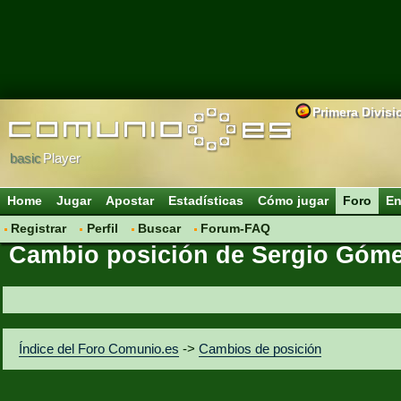
Primera Divisi
basic
Player
Home
Jugar
Apostar
Estadísticas
Cómo jugar
Foro
En
Registrar
Perfil
Buscar
Forum-FAQ
Cambio posición de Sergio Góm
Índice del Foro Comunio.es
->
Cambios de posición