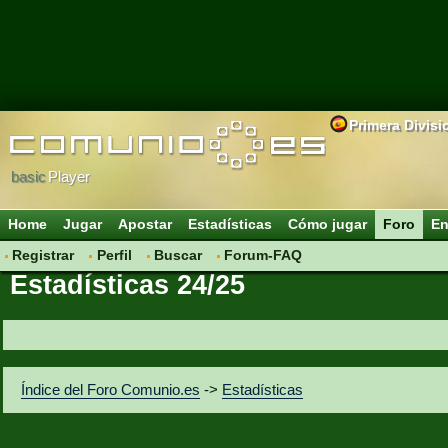
Primera Divisi
basic
Player
Home
Jugar
Apostar
Estadísticas
Cómo jugar
Foro
En
Registrar
Perfil
Buscar
Forum-FAQ
Estadísticas 24/25
Índice del Foro Comunio.es
->
Estadísticas