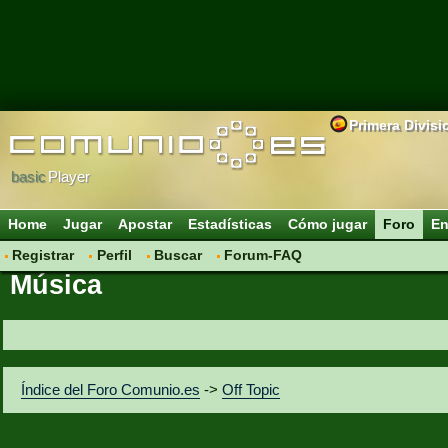
Primera Divisi
basic
Player
Home
Jugar
Apostar
Estadísticas
Cómo jugar
Foro
En
Registrar
Perfil
Buscar
Forum-FAQ
Música
Índice del Foro Comunio.es
->
Off Topic