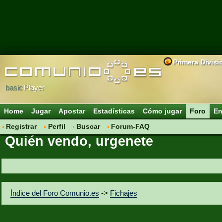
Primera Divisi
basic
Player
Home
Jugar
Apostar
Estadísticas
Cómo jugar
Foro
En
Registrar
Perfil
Buscar
Forum-FAQ
Quién vendo, urgenete
Índice del Foro Comunio.es
->
Fichajes