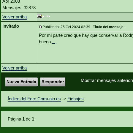
Abr 2008
Mensajes: 32878
Volver arriba
Invitado
Publicado: 25 Oct 2024 02:39
Título del mensaje
:
Por mi parte creo que hay que conservar a Rodr
bueno
google baseball
Volver arriba
Mostrar mensajes anterior
Nueva Entrada
Responder
Índice del Foro Comunio.es
->
Fichajes
Página
1
de
1