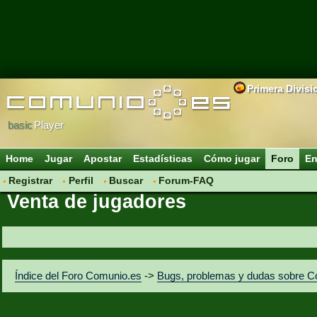
Primera Divisi
basic
Player
Home
Jugar
Apostar
Estadísticas
Cómo jugar
Foro
En
Registrar
Perfil
Buscar
Forum-FAQ
Venta de jugadores
Índice del Foro Comunio.es
->
Bugs, problemas y dudas sobre C