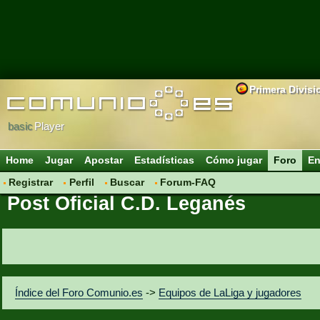
Primera Divisi
basic
Player
Home
Jugar
Apostar
Estadísticas
Cómo jugar
Foro
En
Registrar
Perfil
Buscar
Forum-FAQ
Post Oficial C.D. Leganés
Índice del Foro Comunio.es
->
Equipos de LaLiga y jugadores