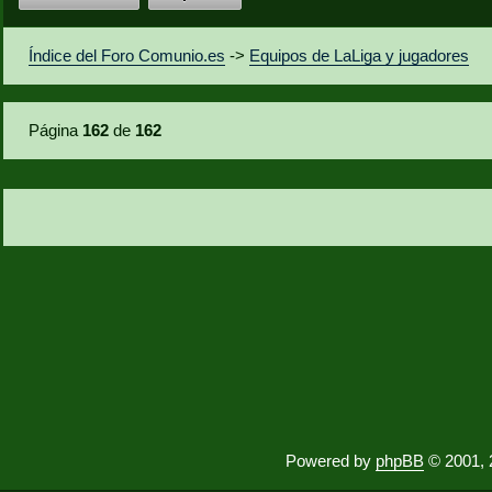
Índice del Foro Comunio.es
->
Equipos de LaLiga y jugadores
Página
162
de
162
Powered by
phpBB
© 2001, 