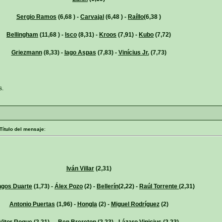
Sergio Ramos
(6,68 ) -
Carvajal
(6,48 ) -
Raíllo
(6,38 )
Bellingham
(11,68 ) -
Isco
(8,31) -
Kroos
(7,91) -
Kubo
(7,72)
Griezmann
(8,33) -
Iago Aspas
(7,83) -
Vinícius Jr.
(7,73)
s.
Título del mensaje
:
Iván Villar
(2,31)
gos Duarte
(1,73) -
Álex Pozo
(2) -
Bellerín
(2,22) -
Raúl Torrente
(2,31)
Antonio Puertas
(1,96) -
Hongla
(2) -
Miguel Rodríguez
(2)
Vitor Roque
(2,21) - -
Ben Brereton
(2,23) -
Lázaro Vinicius
(2,23)