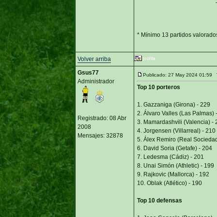
* Mínimo 13 partidos valorado
Volver arriba
Gsus77
Publicado: 27 May 2024 01:59
Administrador
Top 10 porteros
1. Gazzaniga (Girona) - 229
2. Álvaro Valles (Las Palmas) 
Registrado: 08 Abr
3. Mamardashvili (Valencia) - 
2008
4. Jorgensen (Villarreal) - 210
Mensajes: 32878
5. Álex Remiro (Real Sociedad
6. David Soria (Getafe) - 204
7. Ledesma (Cádiz) - 201
8. Unai Simón (Athletic) - 199
9. Rajkovic (Mallorca) - 192
10. Oblak (Atlético) - 190
Top 10 defensas