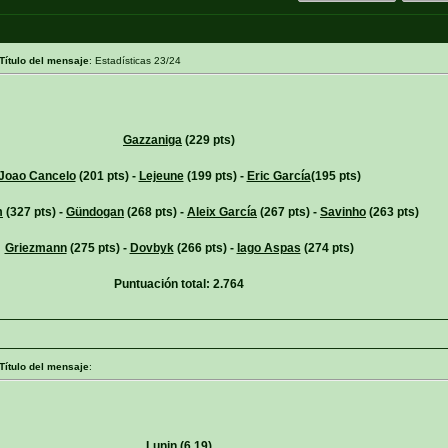
Título del mensaje
: Estadísticas 23/24
Gazzaniga
(229 pts)
Joao Cancelo
(201 pts) -
Lejeune
(199 pts) -
Eric García
(195 pts)
m
(327 pts) -
Gündogan
(268 pts) -
Aleix García
(267 pts) -
Savinho
(263 pts)
Griezmann
(275 pts) -
Dovbyk
(266 pts) -
Iago Aspas
(274 pts)
Puntuación total: 2.764
Título del mensaje
:
Lunin
(6,19)