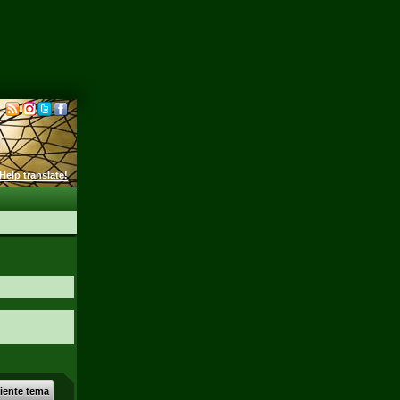
Help translate!
uiente tema