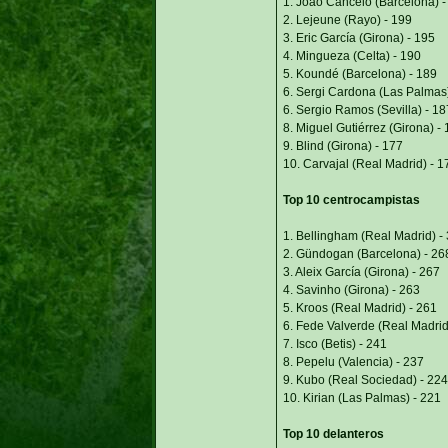
1. Joao Cancelo (Barcelona) -
2. Lejeune (Rayo) - 199
3. Eric García (Girona) - 195
4. Mingueza (Celta) - 190
5. Koundé (Barcelona) - 189
6. Sergi Cardona (Las Palmas)
6. Sergio Ramos (Sevilla) - 18
8. Miguel Gutiérrez (Girona) -
9. Blind (Girona) - 177
10. Carvajal (Real Madrid) - 1
Top 10 centrocampistas
1. Bellingham (Real Madrid) -
2. Gündogan (Barcelona) - 26
3. Aleix García (Girona) - 267
4. Savinho (Girona) - 263
5. Kroos (Real Madrid) - 261
6. Fede Valverde (Real Madrid
7. Isco (Betis) - 241
8. Pepelu (Valencia) - 237
9. Kubo (Real Sociedad) - 224
10. Kirian (Las Palmas) - 221
Top 10 delanteros