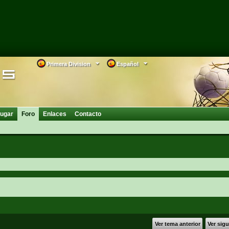
Primera Division
Español
ugar
Foro
Enlaces
Contacto
Ver tema anterior
Ver sig