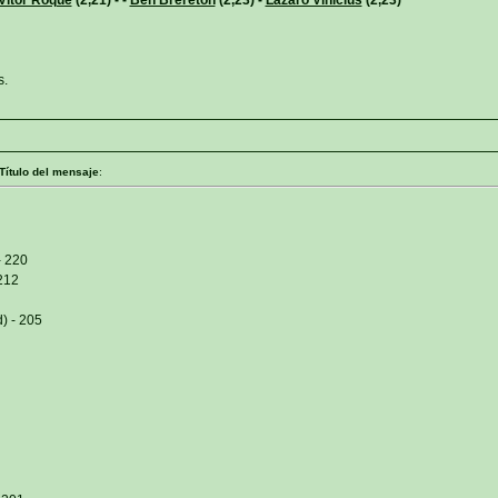
s.
Título del mensaje
:
- 220
212
) - 205