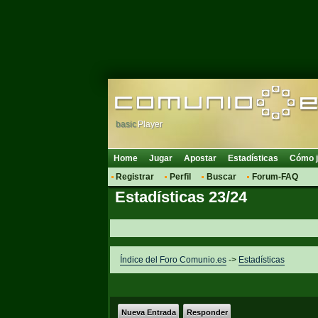
basic
Player
Home
Jugar
Apostar
Estadísticas
Cómo j
Registrar
Perfil
Buscar
Forum-FAQ
Estadísticas 23/24
Índice del Foro Comunio.es
->
Estadísticas
Nueva Entrada
Responder