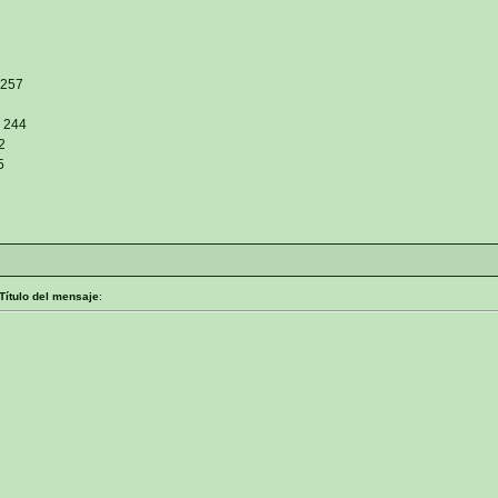
 257
- 244
2
5
Título del mensaje
: