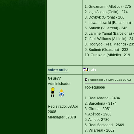
1. Griezmann (Atlético) - 275
2. Iago Aspas (Celta) - 274
3. Dovbyk (Girona) - 266
4. Lewandowski (Barcelona) -
5. Sorloth (Villarreal) - 246
6. Lamine Yamal (Barcelona) 
7. Iñaki Williams (Athletic) - 24
8. Rodrygo (Real Madrid) - 23
9. Budimir (Osasuna) - 232
10. Guruzeta (Athletic) - 219
Volver arriba
Gsus77
Publicado: 27 May 2024 02:02
Administrador
Top equipos
1. Real Madrid - 3484
2. Barcelona - 3174
Registrado: 08 Abr
3. Girona - 3051
2008
4. Atlético - 2966
Mensajes: 32878
5. Athletic 2780
6. Real Sociedad - 2669
7. Villarreal - 2662