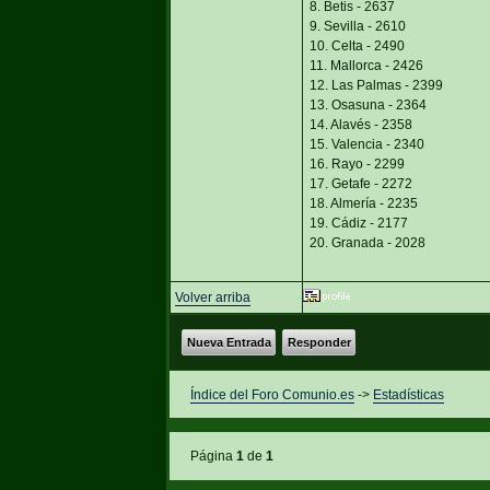
8. Betis - 2637
9. Sevilla - 2610
10. Celta - 2490
11. Mallorca - 2426
12. Las Palmas - 2399
13. Osasuna - 2364
14. Alavés - 2358
15. Valencia - 2340
16. Rayo - 2299
17. Getafe - 2272
18. Almería - 2235
19. Cádiz - 2177
20. Granada - 2028
Volver arriba
Nueva Entrada
Responder
Índice del Foro Comunio.es
->
Estadísticas
Página
1
de
1