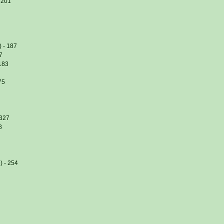
 201
 - 187
7
 183
75
 327
8
) - 254