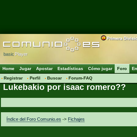
Primera Divisi
basic
Player
Home
Jugar
Apostar
Estadísticas
Cómo jugar
Foro
En
Registrar
Perfil
Buscar
Forum-FAQ
Lukebakio por isaac romero??
Índice del Foro Comunio.es
->
Fichajes