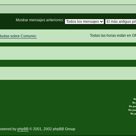
Mostrar mensajes anteriores:
Todas las horas están en G
 dudas sobre Comunio:
N
No
No pu
No pu
No p
owered by
phpBB
© 2001, 2002 phpBB Group