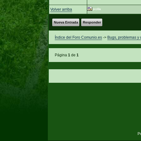
Volver arriba
Nueva Entrada
Responder
Índice del Foro Comunio.es
->
Bugs, problemas y
Página
1
de
1
P