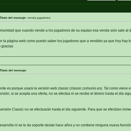
Título del mensaje
: venda jugadores
munidad que cuando vende a los jugadores de su equipo esa venda solo sale al d
or la pàgina web como puedo saber los jugadores que a vendido ya que hoy hay 
 gracias
Título del mensaje
:
uiente es porque usará la versión web classic (classic.comunio.es). Tal como viene e
ión, si se acepta una oferta, no se efectúa ni se recibe el dinero hasta el día sigu
versión Classic no se efectuarán hasta el día siguiente. Para que se efectúen inm
esarrolla ni se le da soporte desde hace años y no contiene ninguna nueva función