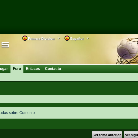
Primera Division
Español
ugar
Foro
Enlaces
Contacto
dudas sobre Comunio:
Ver tema anterior
Ver sig