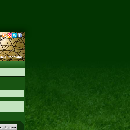
Help translate!
uiente tema