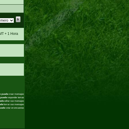
MT + 1 Hora
o puede
crear mensajes
 puede
responder temas
ede
editar sus mensajes
ede
borrar sus mensajes
uede
votar en encuestas