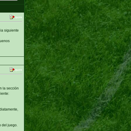
ia siguiente
buenos
n la sección
iente:
ediatamente,
 del juego.