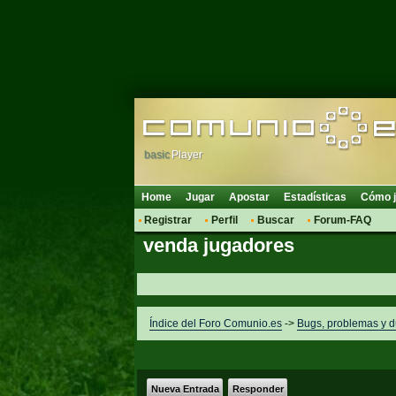
basic
Player
Home
Jugar
Apostar
Estadísticas
Cómo j
Registrar
Perfil
Buscar
Forum-FAQ
venda jugadores
Índice del Foro Comunio.es
->
Bugs, problemas y 
Nueva Entrada
Responder